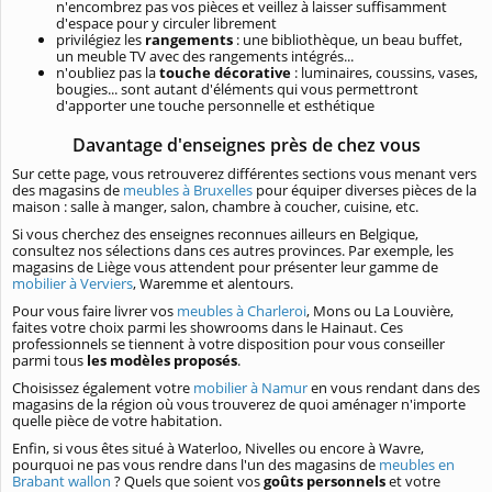
n'encombrez pas vos pièces et veillez à laisser suffisamment
d'espace pour y circuler librement
privilégiez les
rangements
: une bibliothèque, un beau buffet,
un meuble TV avec des rangements intégrés...
n'oubliez pas la
touche décorative
: luminaires, coussins, vases,
bougies... sont autant d'éléments qui vous permettront
d'apporter une touche personnelle et esthétique
Davantage d'enseignes près de chez vous
Sur cette page, vous retrouverez différentes sections vous menant vers
des magasins de
meubles à Bruxelles
pour équiper diverses pièces de la
maison : salle à manger, salon, chambre à coucher, cuisine, etc.
Si vous cherchez des enseignes reconnues ailleurs en Belgique,
consultez nos sélections dans ces autres provinces. Par exemple, les
magasins de Liège vous attendent pour présenter leur gamme de
mobilier à Verviers
, Waremme et alentours.
Pour vous faire livrer vos
meubles à Charleroi
, Mons ou La Louvière,
faites votre choix parmi les showrooms dans le Hainaut. Ces
professionnels se tiennent à votre disposition pour vous conseiller
parmi tous
les modèles proposés
.
Choisissez également votre
mobilier à Namur
en vous rendant dans des
magasins de la région où vous trouverez de quoi aménager n'importe
quelle pièce de votre habitation.
Enfin, si vous êtes situé à Waterloo, Nivelles ou encore à Wavre,
pourquoi ne pas vous rendre dans l'un des magasins de
meubles en
Brabant wallon
? Quels que soient vos
goûts personnels
et votre