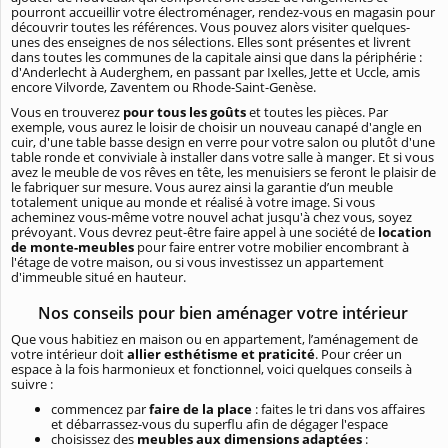
pourront accueillir votre électroménager, rendez-vous en magasin pour
découvrir toutes les références. Vous pouvez alors visiter quelques-
unes des enseignes de nos sélections. Elles sont présentes et livrent
dans toutes les communes de la capitale ainsi que dans la périphérie :
d'Anderlecht à Auderghem, en passant par Ixelles, Jette et Uccle, amis
encore Vilvorde, Zaventem ou Rhode-Saint-Genèse.
Vous en trouverez
pour tous les goûts
et toutes les pièces. Par
exemple, vous aurez le loisir de choisir un nouveau canapé d'angle en
cuir, d'une table basse design en verre pour votre salon ou plutôt d'une
table ronde et conviviale à installer dans votre salle à manger. Et si vous
avez le meuble de vos rêves en tête, les menuisiers se feront le plaisir de
le fabriquer sur mesure. Vous aurez ainsi la garantie d’un meuble
totalement unique au monde et réalisé à votre image. Si vous
acheminez vous-même votre nouvel achat jusqu'à chez vous, soyez
prévoyant. Vous devrez peut-être faire appel à une société de
location
de monte-meubles
pour faire entrer votre mobilier encombrant à
l'étage de votre maison, ou si vous investissez un appartement
d'immeuble situé en hauteur.
Nos conseils pour bien aménager votre intérieur
Que vous habitiez en maison ou en appartement, l’aménagement de
votre intérieur doit
allier esthétisme et praticité
. Pour créer un
espace à la fois harmonieux et fonctionnel, voici quelques conseils à
suivre :
commencez par
faire de la place
: faites le tri dans vos affaires
et débarrassez-vous du superflu afin de dégager l'espace
choisissez des
meubles aux dimensions adaptées
: