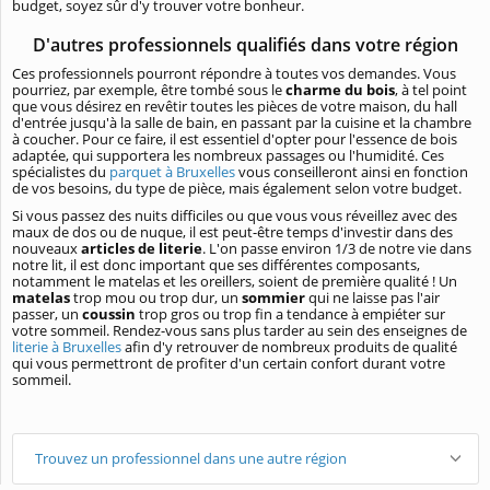
budget, soyez sûr d'y trouver votre bonheur.
D'autres professionnels qualifiés dans votre région
Ces professionnels pourront répondre à toutes vos demandes. Vous
pourriez, par exemple, être tombé sous le
charme du bois
, à tel point
que vous désirez en revêtir toutes les pièces de votre maison, du hall
d'entrée jusqu'à la salle de bain, en passant par la cuisine et la chambre
à coucher. Pour ce faire, il est essentiel d'opter pour l'essence de bois
adaptée, qui supportera les nombreux passages ou l'humidité. Ces
spécialistes du
parquet à Bruxelles
vous conseilleront ainsi en fonction
de vos besoins, du type de pièce, mais également selon votre budget.
Si vous passez des nuits difficiles ou que vous vous réveillez avec des
maux de dos ou de nuque, il est peut-être temps d'investir dans des
nouveaux
articles de literie
. L'on passe environ 1/3 de notre vie dans
notre lit, il est donc important que ses différentes composants,
notamment le matelas et les oreillers, soient de première qualité ! Un
matelas
trop mou ou trop dur, un
sommier
qui ne laisse pas l'air
passer, un
coussin
trop gros ou trop fin a tendance à empiéter sur
votre sommeil. Rendez-vous sans plus tarder au sein des enseignes de
literie à Bruxelles
afin d'y retrouver de nombreux produits de qualité
qui vous permettront de profiter d'un certain confort durant votre
sommeil.
Trouvez un professionnel dans une autre région