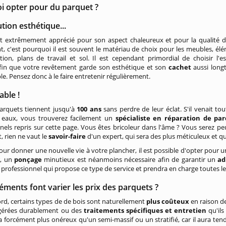
i opter pour du parquet ?
tion esthétique...
t extrêmement apprécié pour son aspect chaleureux et pour la qualité 
, c'est pourquoi il est souvent le matériau de choix pour les meubles, él
ion, plans de travail et sol. Il est cependant primordial de choisir l'e
fin que votre revêtement garde son esthétique et son
cachet
aussi long
le. Pensez donc à le faire entretenir régulièrement.
rable !
parquets tiennent jusqu'à
100 ans
sans perdre de leur éclat. S'il venait t
 eaux, vous trouverez facilement un
spécialiste en réparation de pa
nels repris sur cette page. Vous êtes bricoleur dans l'âme ? Vous serez 
 rien ne vaut le
savoir-faire
d'un expert, qui sera des plus méticuleux et q
pour donner une nouvelle vie à votre plancher, il est possible d'opter pour 
r, un
ponçage
minutieux est néanmoins nécessaire afin de garantir un
ad
 professionnel qui propose ce type de service et prendra en charge toutes le
éments font varier les prix des parquets ?
rd, certains types de de bois sont naturellement
plus coûteux
en raison de
 gérées durablement ou des
traitements spécifiques et entretien
qu'ils
a forcément plus onéreux qu'un semi-massif ou un stratifié, car il aura ten