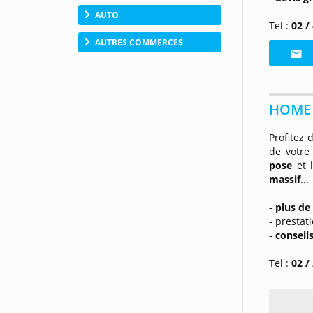
AUTO
Tel :
02 /
AUTRES COMMERCES
HOME 
Profitez 
de votre
pose
et 
massif
...
-
plus de 
- prestat
-
conseil
Tel :
02 /