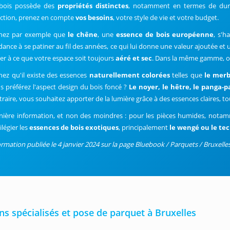
bois possède des
propriétés distinctes
, notamment en termes de duret
ection, prenez en compte
vos besoins
, votre style de vie et votre budget.
hez par exemple que
le chêne
, une
essence de bois européenne
, s'h
dance à se patiner au fil des années, ce qui lui donne une valeur ajoutée e
ller à ce que votre espace soit toujours
aéré et sec
. Dans la même gamme, o
hez qu'il existe des essences
naturellement colorées
telles que
le merb
s préférez l'aspect design du bois foncé ?
Le noyer, le hêtre, le panga-
traire, vous souhaitez apporter de la lumière grâce à des essences claires, 
nière information, et non des moindres : pour les pièces humides, notamme
ilégier les
essences de bois exotiques
, principalement
le wengé ou le te
ormation publiée le 4 janvier 2024 sur la page Bluebook / Parquets / Bruxelles
s spécialisés et pose de parquet à Bruxelles