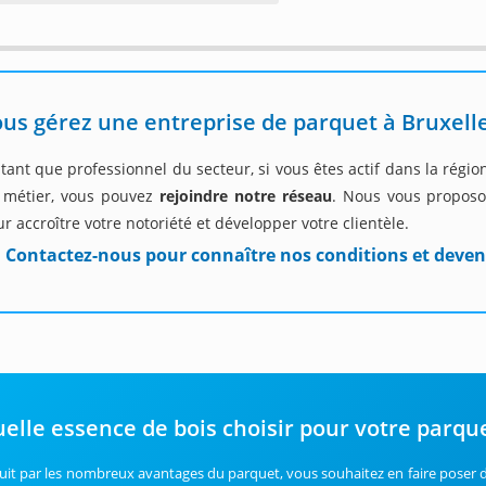
us gérez une entreprise de parquet à Bruxelle
tant que professionnel du secteur, si vous êtes actif dans la régio
 métier, vous pouvez
rejoindre notre réseau
. Nous vous proposo
r accroître votre notoriété et développer votre clientèle.
Contactez-nous pour connaître nos conditions et deven
elle essence de bois choisir pour votre parque
uit par les nombreux avantages du parquet, vous souhaitez en faire poser d