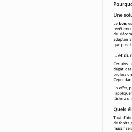
Pourquo
Une solu
Le
bois
es
revêtement
de décorat
adaptée a
que possib
... et du
Certains 
dégât des
profession
Cependant,
En effet, 
l'applique
tâche à un
Quels él
Tout d'abo
de forêts
massif ser