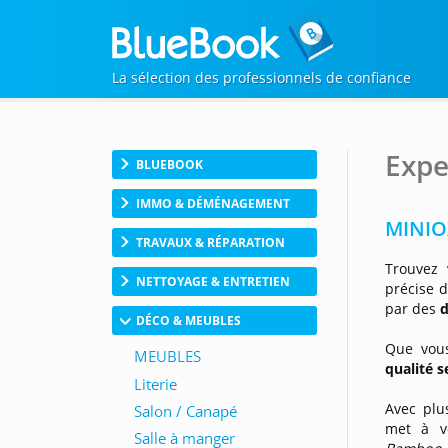
La sélection des professionnels de confiance
Expe
BLUEBOOK
IMMO & DÉMÉNAGEMENT
MINIOX
TRAVAUX & RÉPARATION
Trouvez
NETTOYAGE & ENTRETIEN
précise d
par des
d
DÉCO & MEUBLES
Que vous
qualité 
Avec plu
met à v