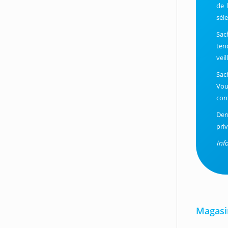
de 
sél
Sac
ten
vei
Sac
Vou
con
Der
priv
Inf
Magasin