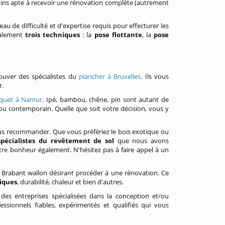
oins apte à recevoir une rénovation complète (autrement
eau de difficulté et d'expertise requis pour effecturer les
palement
trois techniques
: la
pose flottante
, la
pose
ouver des spécialistes du
plancher à Bruxelles
. Ils vous
r.
quet à Namur
. Ipé, bambou, chêne, pin sont autant de
 ou contemporain. Quelle que soit votre décision, vous y
us recommander. Que vous préfériez le bois exotique ou
spécialistes du revêtement de sol
que nous avons
re bonheur également. N'hésitez pas à faire appel à un
 Brabant wallon désirant procéder à une rénovation. Ce
tiques
, durabilité, chaleur et bien d'autres.
 des entreprises spécialisées dans la conception et/ou
ssionnels fiables, expérimentés et qualifiés qui vous