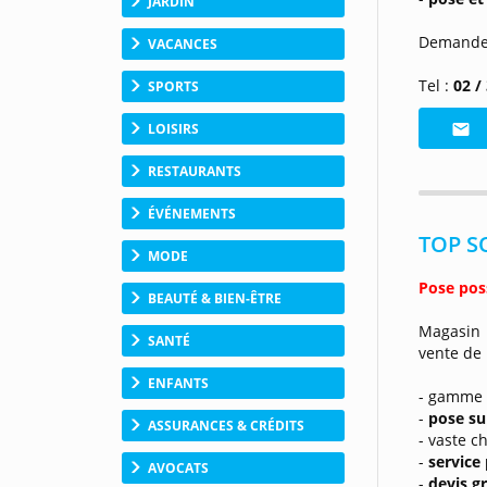
JARDIN
Demande
VACANCES
Tel :
02 /
SPORTS
LOISIRS
RESTAURANTS
ÉVÉNEMENTS
TOP SO
MODE
Pose poss
BEAUTÉ & BIEN-ÊTRE
Magasin 
SANTÉ
vente de
ENFANTS
- gamme 
-
pose su
ASSURANCES & CRÉDITS
- vaste c
-
service
AVOCATS
-
devis gr