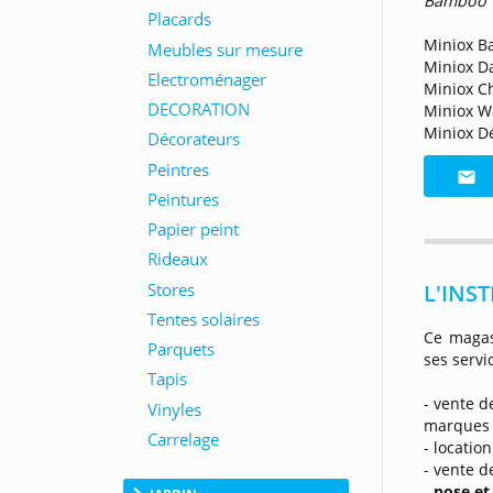
Bamboo 
Miniox Ba
Miniox Da
Miniox C
Miniox W
Miniox Dé
L'INST
Ce magas
ses servi
- vente 
marques
- locatio
- vente 
-
pose et