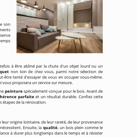
de son
éments
ssence
temps
outefois à être abîmé par la chute d'un objet lourd ou un
rquet
non loin de chez vous, parmi notre sélection de
peut-être tenté d'essayer de vous en occuper vous-même.
ui vous proposera un service sur mesure.
une
peinture
spécialement conçue pour le bois. Avant de
hérence parfaite
et un résultat durable. Confiez cette
s étapes de la rénovation.
 leur origine lointaine, de leur rareté, de leur provenance
 nécessitent. Ensuite, la
qualité
, un bois plein comme le
dance à durer plus longtemps dans le temps et à résister