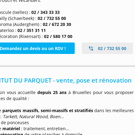
Touch
et
Wicanders
.
scule (Ixelles) :
02 / 343 33 33
illy (Schaerbeek) :
02 / 732 55 00
hroma (Auderghem) :
02 / 672 20 30
aterloo :
02 / 351 31 11
coration (Rixensart) :
02 / 580 17 00
Demandez un devis ou un RDV !
02 / 732 55 00
ITUT DU PARQUET - vente, pose et rénovation
in vous accueille
depuis 25 ans
à Bruxelles pour vous proposer
ces de qualité :
de
parquets massifs, semi-massifs et stratifiés
dans les meilleures
 :
Tarkett, Natural Wood, Boen
...
n de ponceuses
de
matériel
: traitement, entretien...
 rénovation
de votre plancher à domicile