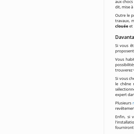
aux chocs
dit, mise 
Outre le pr
travaux, m
clouée
et 
Davanta
Si vous ê
proposen
Vous habi
possibilit
trouverez
Si vous ch
le chêne 
sélectionn
expert dan
Plusieurs
revêtement
Enfin, si 
l'installa
fourniront