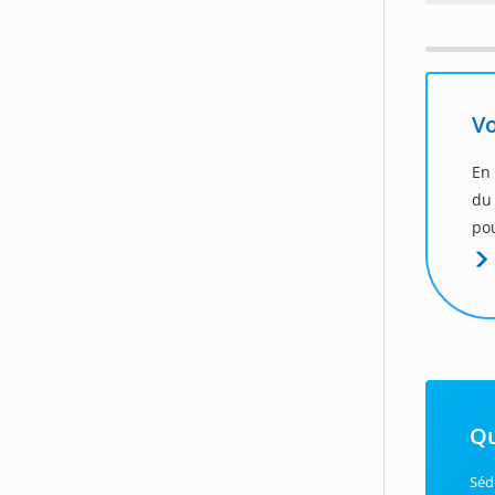
Vo
En 
du
pou
Qu
Séd