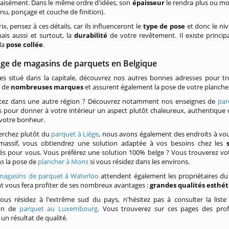
 aisément. Dans le même ordre d'idées, son
épaisseur
le rendra plus ou m
à nu, ponçage et couche de finition).
ix, pensez à ces détails, car ils influenceront le
type de pose
et donc le niv
ais aussi et surtout, la
durabilité
de votre revêtement. Il existe princi
la
pose collée
.
ge de magasins de parquets en Belgique
tes situé dans la capitale, découvrez nos autres bonnes adresses pour tr
t de
nombreuses
marques
et assurent également la pose de votre planche
tez dans une autre région ? Découvrez notamment nos enseignes de
par
és pour donner à votre intérieur un aspect plutôt chaleureux, authentique
 votre bonheur.
erchez plutôt du
parquet à Liège
, nous avons également des endroits à vo
massif, vous obtiendrez une solution adaptée à vos besoins chez les
és pour vous. Vous préférez une solution 100% belge ? Vous trouverez vot
s la pose de
plancher à Mons
si vous résidez dans les environs.
magasins de parquet à Waterloo
attendent également les propriétaires du
 vous fera profiter de ses nombreux avantages :
grandes qualités esthé
vous résidez à l'extrême sud du pays, n'hésitez pas à consulter la liste
tion de
parquet au Luxembourg
. Vous trouverez sur ces pages des profe
 un résultat de qualité.