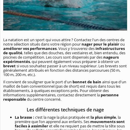
La natation est un sport qui vous attire ? Contactez l'un des centres de
notre sélection situés dans votre région pour
nager pour le plaisir
ou
améliorer vos performances
. Vous y trouverez des
infrastructures
de qualité
, telles que des douches, des vestiaires et, bien entendu, des
piscines de compétition. Les cours sont dispensés par des
nageurs
expérimentés
, qui peuvent également vous préparer à obtenir un
brevet
si vous souhaitez passer à un niveau supérieur. Les brevets sont
généralement attribués en fonction des distances parcourues (50 m,
100 m, 200 m, etc.).
Il convient de souligner que le port d'un
bonnet de bain
ainsi que d'un
maillot de bain conventionnel (pas de short) est requis dans tous les
établissements, à quelques exceptions près. Pour obtenir des
informations supplémentaires, contactez directement la
personne
responsable
du centre concerné.
Les différentes techniques de nage
La brasse :
c’est la nage la plus pratiquée et
la plus simple
, la
première que l’on apprend aux enfants. Ses
mouvements sont
faciles à assimiler
et elle ne requiert pas de mettre la tête sous