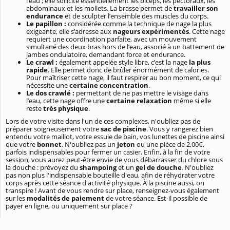
l’eau ; elle sollicite essentiellement les biceps, les pectoraux, les
abdominaux et les mollets. La brasse permet de
travailler son
endurance
et de sculpter l’ensemble des muscles du corps.
Le papillon :
considérée comme la technique de nage la plus
exigeante, elle s’adresse aux
nageurs expérimentés
. Cette nage
requiert une coordination parfaite, avec un mouvement
simultané des deux bras hors de l’eau, associé à un battement de
jambes ondulatoire, demandant force et endurance.
Le crawl :
également appelée style libre, c’est la nage
la plus
rapide
. Elle permet donc de brûler énormément de calories.
Pour maîtriser cette nage, il faut respirer au bon moment, ce qui
nécessite une
certaine concentration
.
Le dos crawlé :
permettant de ne pas mettre le visage dans
l’eau, cette nage offre une
certaine relaxation
même si elle
reste
très physique
.
Lors de votre visite dans l'un de ces complexes, n'oubliez pas de
préparer soigneusement votre
sac de piscine
. Vous y rangerez bien
entendu votre maillot, votre essuie de bain, vos lunettes de piscine ainsi
que votre
bonnet
. N'oubliez pas un
jeton
ou une pièce de 2,00€,
parfois indispensables pour fermer un casier. Enfin, à la fin de votre
session, vous aurez peut-être envie de vous débarrasser du chlore sous
la douche : prévoyez du
shampoing
et un
gel de douche
. N'oubliez
pas non plus l'indispensable bouteille d'eau, afin de réhydrater votre
corps après cette séance d'activité physique. À la piscine aussi, on
transpire ! Avant de vous rendre sur place, renseignez-vous également
sur les
modalités de paiement
de votre séance. Est-il possible de
payer en ligne, ou uniquement sur place ?