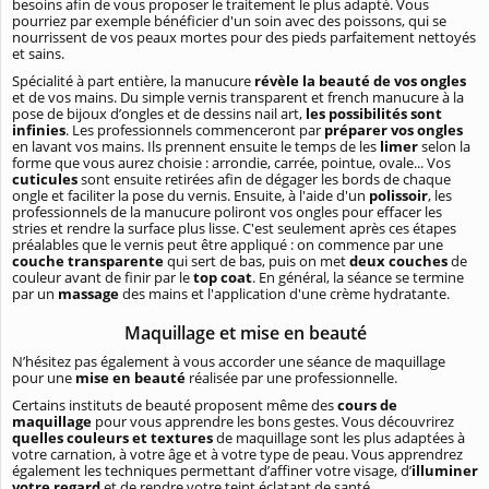
besoins afin de vous proposer le traitement le plus adapté. Vous
pourriez par exemple bénéficier d'un soin avec des poissons, qui se
nourrissent de vos peaux mortes pour des pieds parfaitement nettoyés
et sains.
Spécialité à part entière, la manucure
révèle la beauté de vos ongles
et de vos mains. Du simple vernis transparent et french manucure à la
pose de bijoux d’ongles et de dessins nail art,
les possibilités sont
infinies
. Les professionnels commenceront par
préparer vos ongles
en lavant vos mains. Ils prennent ensuite le temps de les
limer
selon la
forme que vous aurez choisie : arrondie, carrée, pointue, ovale... Vos
cuticules
sont ensuite retirées afin de dégager les bords de chaque
ongle et faciliter la pose du vernis. Ensuite, à l'aide d'un
polissoir
, les
professionnels de la manucure poliront vos ongles pour effacer les
stries et rendre la surface plus lisse. C'est seulement après ces étapes
préalables que le vernis peut être appliqué : on commence par une
couche transparente
qui sert de bas, puis on met
deux couches
de
couleur avant de finir par le
top coat
. En général, la séance se termine
par un
massage
des mains et l'application d'une crème hydratante.
Maquillage et mise en beauté
N’hésitez pas également à vous accorder une séance de maquillage
pour une
mise en beauté
réalisée par une professionnelle.
Certains instituts de beauté proposent même des
cours de
maquillage
pour vous apprendre les bons gestes. Vous découvrirez
quelles couleurs et textures
de maquillage sont les plus adaptées à
votre carnation, à votre âge et à votre type de peau. Vous apprendrez
également les techniques permettant d’affiner votre visage, d’
illuminer
votre regard
et de rendre votre teint éclatant de santé.