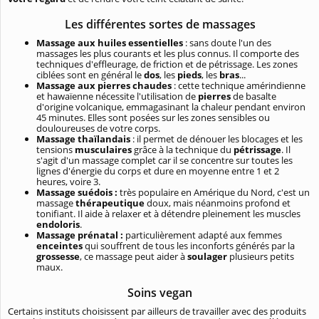
Les différentes sortes de massages
Massage aux huiles essentielles
: sans doute l'un des
massages les plus courants et les plus connus. Il comporte des
techniques d'effleurage, de friction et de pétrissage. Les zones
ciblées sont en général le
dos
, les
pieds
, les
bras
...
Massage aux pierres chaudes
: cette technique amérindienne
et hawaïenne nécessite l'utilisation de
pierres
de basalte
d'origine volcanique, emmagasinant la chaleur pendant environ
45 minutes. Elles sont posées sur les zones sensibles ou
douloureuses de votre corps.
Massage thaïlandais
: il permet de dénouer les blocages et les
tensions
musculaires
grâce à la technique du
pétrissage
. Il
s'agit d'un massage complet car il se concentre sur toutes les
lignes d'énergie du corps et dure en moyenne entre 1 et 2
heures, voire 3.
Massage suédois :
très populaire en Amérique du Nord, c'est un
massage
thérapeutique
doux, mais néanmoins profond et
tonifiant. Il aide à relaxer et à détendre pleinement les muscles
endoloris
.
Massage prénatal :
particulièrement adapté aux femmes
enceintes
qui souffrent de tous les inconforts générés par la
grossesse
, ce massage peut aider à
soulager
plusieurs petits
maux.
Soins vegan
Certains instituts choisissent par ailleurs de travailler avec des produits