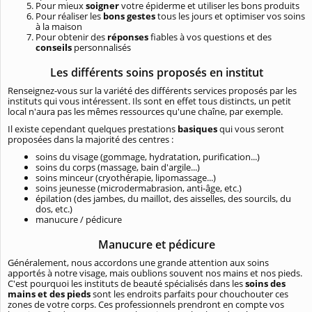
Pour mieux
soigner
votre épiderme et utiliser les bons produits
Pour réaliser les
bons gestes
tous les jours et optimiser vos soins
à la maison
Pour obtenir des
réponses
fiables à vos questions et des
conseils
personnalisés
Les différents soins proposés en institut
Renseignez-vous sur la variété des différents services proposés par les
instituts qui vous intéressent. Ils sont en effet tous distincts, un petit
local n'aura pas les mêmes ressources qu'une chaîne, par exemple.
Il existe cependant quelques prestations
basiques
qui vous seront
proposées dans la majorité des centres :
soins du visage
(gommage, hydratation, purification...)
soins du corps
(massage, bain d'argile...)
soins minceur
(cryothérapie, lipomassage...)
soins jeunesse
(microdermabrasion, anti-âge, etc.)
épilation
(des jambes, du maillot, des aisselles, des sourcils, du
dos, etc.)
manucure / pédicure
Manucure et pédicure
Généralement, nous accordons une grande attention aux soins
apportés à notre visage, mais oublions souvent nos mains et nos pieds.
C'est pourquoi les instituts de beauté spécialisés dans les
soins des
mains et des pieds
sont les endroits parfaits pour chouchouter ces
zones de votre corps. Ces professionnels prendront en compte vos