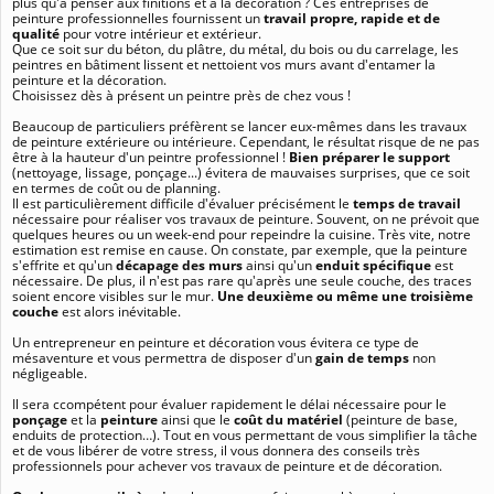
plus qu'à penser aux finitions et à la décoration ? Ces entreprises de
peinture professionnelles fournissent un
travail propre, rapide et de
qualité
pour votre intérieur et extérieur.
Que ce soit sur du béton, du plâtre, du métal, du bois ou du carrelage, les
peintres en bâtiment lissent et nettoient vos murs avant d'entamer la
peinture et la décoration.
Choisissez dès à présent un peintre près de chez vous !
Beaucoup de particuliers préfèrent se lancer eux-mêmes dans les travaux
de peinture extérieure ou intérieure. Cependant, le résultat risque de ne pas
être à la hauteur d'un peintre professionnel !
Bien préparer le support
(nettoyage, lissage, ponçage...) évitera de mauvaises surprises, que ce soit
en termes de coût ou de planning.
Il est particulièrement difficile d'évaluer précisément le
temps de travail
nécessaire pour réaliser vos travaux de peinture. Souvent, on ne prévoit que
quelques heures ou un week-end pour repeindre la cuisine. Très vite, notre
estimation est remise en cause. On constate, par exemple, que la peinture
s'effrite et qu'un
décapage des murs
ainsi qu'un
enduit spécifique
est
nécessaire. De plus, il n'est pas rare qu'après une seule couche, des traces
soient encore visibles sur le mur.
Une deuxième ou même une troisième
couche
est alors inévitable.
Un entrepreneur en peinture et décoration vous évitera ce type de
mésaventure et vous permettra de disposer d'un
gain de temps
non
négligeable.
Il sera ccompétent pour évaluer rapidement le délai nécessaire pour le
ponçage
et la
peinture
ainsi que le
coût du matériel
(peinture de base,
enduits de protection…). Tout en vous permettant de vous simplifier la tâche
et de vous libérer de votre stress, il vous donnera des conseils très
professionnels pour achever vos travaux de peinture et de décoration.