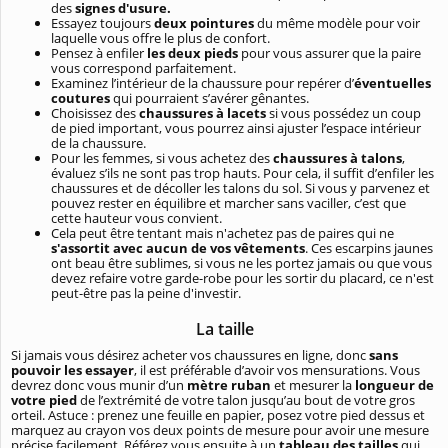
des
signes d'usure.
Essayez toujours
deux pointures
du même modèle pour voir
laquelle vous offre le plus de confort.
Pensez à enfiler
les deux pieds
pour vous assurer que la paire
vous correspond parfaitement.
Examinez l’intérieur de la chaussure pour repérer d’
éventuelles
coutures
qui pourraient s’avérer gênantes.
Choisissez des
chaussures à lacets
si vous possédez un coup
de pied important, vous pourrez ainsi ajuster l’espace intérieur
de la chaussure.
Pour les femmes, si vous achetez des
chaussures à talons
,
évaluez s’ils ne sont pas trop hauts. Pour cela, il suffit d’enfiler les
chaussures et de décoller les talons du sol. Si vous y parvenez et
pouvez rester en équilibre et marcher sans vaciller, c’est que
cette hauteur vous convient.
Cela peut être tentant mais n'achetez pas de paires qui ne
s'assortit avec aucun de vos vêtements
. Ces escarpins jaunes
ont beau être sublimes, si vous ne les portez jamais ou que vous
devez refaire votre garde-robe pour les sortir du placard, ce n'est
peut-être pas la peine d'investir.
La taille
Si jamais vous désirez acheter vos chaussures en ligne, donc
sans
pouvoir les essayer
, il est préférable d’avoir vos mensurations. Vous
devrez donc vous munir d’un
mètre ruban
et mesurer la
longueur de
votre pied
de l’extrémité de votre talon jusqu’au bout de votre gros
orteil. Astuce : prenez une feuille en papier, posez votre pied dessus et
marquez au crayon vos deux points de mesure pour avoir une mesure
précise facilement. Référez vous ensuite à un
tableau des tailles
qui