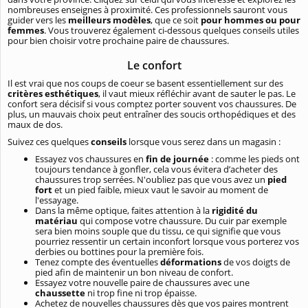
nombreuses enseignes à proximité. Ces professionnels sauront vous
guider vers les
meilleurs modèles
, que ce soit
pour hommes ou pour
femmes
. Vous trouverez également ci-dessous quelques conseils utiles
pour bien choisir votre prochaine paire de chaussures.
Le confort
Il est vrai que nos coups de coeur se basent essentiellement sur des
critères esthétiques
, il vaut mieux réfléchir avant de sauter le pas. Le
confort sera décisif si vous comptez porter souvent vos chaussures. De
plus, un mauvais choix peut entraîner des soucis orthopédiques et des
maux de dos.
Suivez ces quelques
conseils
lorsque vous serez dans un magasin :
Essayez vos chaussures en
fin de journée
: comme les pieds ont
toujours tendance à gonfler, cela vous évitera d’acheter des
chaussures trop serrées. N'oubliez pas que vous avez un
pied
fort
et un pied faible, mieux vaut le savoir au moment de
l'essayage.
Dans la même optique, faites attention à la
rigidité du
matériau
qui compose votre chaussure. Du cuir par exemple
sera bien moins souple que du tissu, ce qui signifie que vous
pourriez ressentir un certain inconfort lorsque vous porterez vos
derbies ou bottines pour la première fois.
Tenez compte des éventuelles
déformations
de vos doigts de
pied afin de maintenir un bon niveau de confort.
Essayez votre nouvelle paire de chaussures avec une
chaussette
ni trop fine ni trop épaisse.
Achetez de nouvelles chaussures dès que vos paires montrent