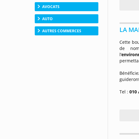
AVOCATS
AUTO
LA MA
AUTRES COMMERCES
Cette bo
de nom
l’
enviro
permettan
Bénéfici
guideront
Tel :
010 