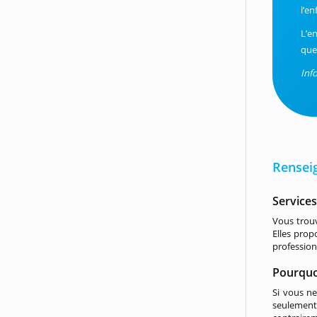
l’e
L’e
que 
Inf
Rensei
Service
Vous trouv
Elles prop
profession
Pourquoi
Si vous ne
seulement