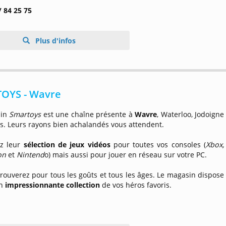
/ 84 25 75
Plus d'infos
OYS - Wavre
sin
Smartoys
est une chaîne présente à
Wavre
, Waterloo, Jodoigne
es. Leurs rayons bien achalandés vous attendent.
z leur
sélection de jeux vidéos
pour toutes vos consoles (
Xbox,
on
et
Nintend
o) mais aussi pour jouer en réseau sur votre PC.
rouverez pour tous les goûts et tous les âges. Le magasin dispose
un
impressionnante collection
de vos héros favoris.