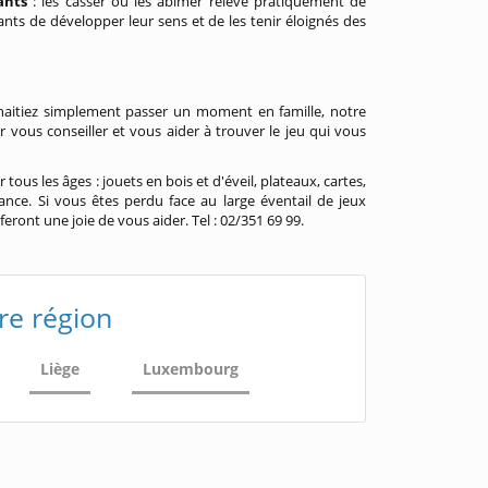
tants
: les casser ou les abîmer relève pratiquement de
ts de développer leur sens et de les tenir éloignés des
aitiez simplement passer un moment en famille, notre
r vous conseiller et vous aider à trouver le jeu qui vous
us les âges : jouets en bois et d'éveil, plateaux, cartes,
ance. Si vous êtes perdu face au large éventail de jeux
eront une joie de vous aider. Tel : 02/351 69 99.
re région
Liège
Luxembourg