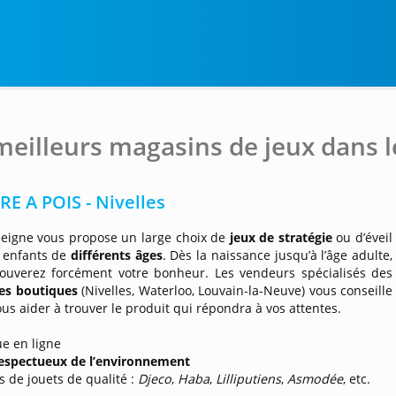
meilleurs magasins de jeux dans 
RE A POIS - Nivelles
seigne vous propose un large choix de
jeux
de stratégie
ou d’éveil
 enfants de
différents âges
. Dès la naissance jusqu’à l’âge adulte,
rouverez forcément votre bonheur. Les vendeurs spécialisés des
tes boutiques
(Nivelles, Waterloo, Louvain-la-Neuve) vous conseille
ous aider à trouver le produit qui répondra à vos attentes.
e en ligne
espectueux de l’environnement
 de jouets de qualité :
Djeco
,
Haba
,
Lilliputiens
,
Asmodée
, etc.