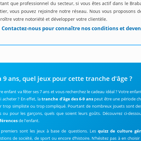
tant que professionnel du secteur, si vous êtes actif dans le Bra
tier, vous pouvez rejoindre notre réseau. Nous vous proposons de
roître votre notoriété et développer votre clientèle.
Contactez-nous pour connaître nos conditions et deven
à 9 ans, quel jeux pour cette tranche d'âge ?
re enfant va fêter ses 7 ans et vous recherchez le cadeau idéal ? Votre enfan
i acheter ? En effet, la
tranche d’âge des 6-9 ans
peut être une période ch
er trop simpliste ou trop compliqué. Pourtant de nombreux jouets sont dest
les ou pour les garçons, quels que soient leurs goûts. Découvrez ci-dess
férences
de l'enfant.
 premiers sont les jeux à base de questions. Les
quizz de culture gé
stions de société, de sport ou encore d’histoire. N’hésitez pas à en choisir