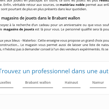
ent aux jouets en plastique. En outre, ce sont les jouets les plus
résis
le. Enfin, véritable retour aux sources, ce
matériau noble
permet aux enfan
i sont pourtant de plus en plus présents dans leur quotidien.
 magasins de jouets dans le Brabant wallon
soyez à la recherche d’un cadeau pour un anniversaire ou que vous souh
 de
magasins de jouets
est là pour vous. Le personnel qualifié sera là pou
ux yeux bleus - Waterloo : Cette enseigne vous propose un grand choix pour to
onstruction... Le magasin vous permet aussi de laisser une liste de naiss
s, n'hésitez pas à demander conseil à l'un des vendeurs expérimentés. Ils se f
Trouvez un professionnel dans une aut
uxelles
Brabant wallon
Hainaut
Namur