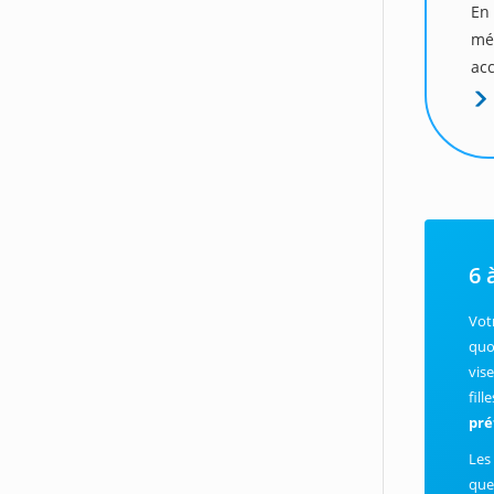
En 
mé
acc
6 
Vot
quo
vis
fil
pré
Les
que