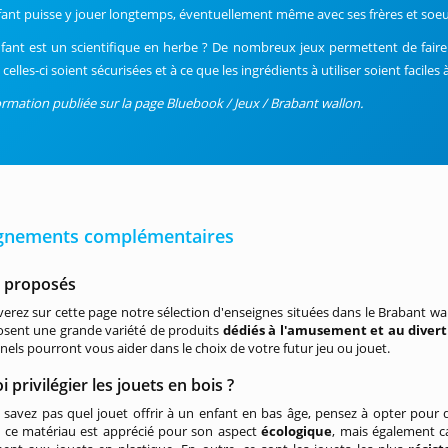
nfant puisse y jouer longtemps, éventuellement même avec ses frères et soeu
nfant est un scientifique en herbe ? De nombreux jeux permettent de fair
celles-ci soient sécurisées et à ce que les ingrédients à utiliser soient faciles 
ormation publiée sur la page Bluebook / Jeux / Brabant wallon.
gnements complémentaires
s proposés
erez sur cette page notre sélection d'enseignes situées dans le Brabant wall
osent une grande variété de produits
dédiés à l'amusement et au diver
nels pourront vous aider dans le choix de votre futur jeu ou jouet.
 privilégier les jouets en bois ?
 savez pas quel jouet offrir à un enfant en bas âge, pensez à opter pour
 ce matériau est apprécié pour son aspect
écologique
, mais également c