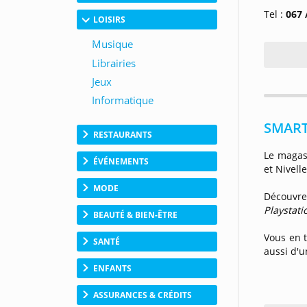
Tel :
067 
LOISIRS
SMART
RESTAURANTS
Le maga
ÉVÉNEMENTS
et Nivell
MODE
Découvre
Playstati
BEAUTÉ & BIEN-ÊTRE
Vous en t
SANTÉ
aussi d'
ENFANTS
ASSURANCES & CRÉDITS