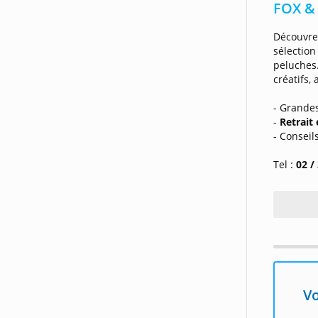
FOX & 
Découvre
sélectio
peluche
créatifs, 
- Grande
-
Retrait
- Conseil
Tel :
02 /
Vo