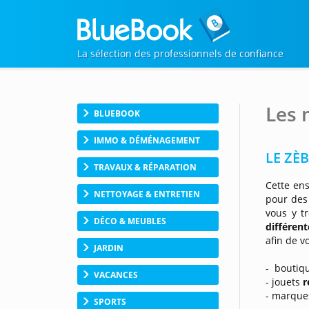
La sélection des professionnels de confiance
Les 
BLUEBOOK
IMMO & DÉMÉNAGEMENT
LE ZÈB
TRAVAUX & RÉPARATION
Cette en
NETTOYAGE & ENTRETIEN
pour des
vous y t
DÉCO & MEUBLES
différen
afin de v
JARDIN
- boutiqu
VACANCES
- jouets
r
- marques
SPORTS