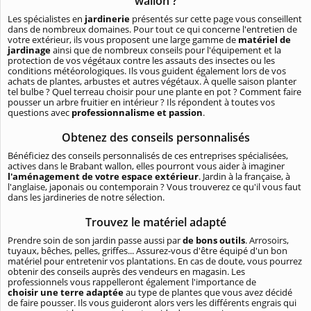
wallon ?
Les spécialistes en
jardinerie
présentés sur cette page vous conseillent
dans de nombreux domaines. Pour tout ce qui concerne l'entretien de
votre extérieur, ils vous proposent une large gamme de
matériel de
jardinage
ainsi que de nombreux conseils pour l'équipement et la
protection de vos végétaux contre les assauts des insectes ou les
conditions météorologiques. Ils vous guident également lors de vos
achats de plantes, arbustes et autres végétaux. À quelle saison planter
tel bulbe ? Quel terreau choisir pour une plante en pot ? Comment faire
pousser un arbre fruitier en intérieur ? Ils répondent à toutes vos
questions avec
professionnalisme et passion
.
Obtenez des conseils personnalisés
Bénéficiez des conseils personnalisés de ces entreprises spécialisées,
actives dans le Brabant wallon, elles pourront vous aider à imaginer
l'aménagement de votre espace extérieur
. Jardin à la française, à
l'anglaise, japonais ou contemporain ? Vous trouverez ce qu'il vous faut
dans les jardineries de notre sélection.
Trouvez le matériel adapté
Prendre soin de son jardin passe aussi par
de bons outils
. Arrosoirs,
tuyaux, bêches, pelles, griffes... Assurez-vous d'être équipé d'un bon
matériel pour entretenir vos plantations. En cas de doute, vous pourrez
obtenir des conseils auprès des vendeurs en magasin. Les
professionnels vous rappelleront également l'importance de
choisir une terre adaptée
au type de plantes que vous avez décidé
de faire pousser. Ils vous guideront alors vers les différents engrais qui