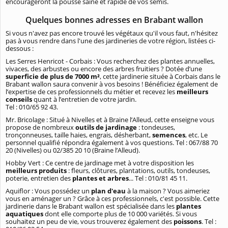
encourageront la pousse saine et rapide de vos semis.
Quelques bonnes adresses en Brabant wallon
Si vous n'avez pas encore trouvé les végétaux qu'il vous faut, n'hésitez
pas à vous rendre dans l'une des jardineries de votre région, listées ci-
dessous :
Les Serres Henricot - Corbais : Vous recherchez des plantes annuelles,
vivaces, des arbustes ou encore des arbres fruitiers ? Dotée d’une
superficie de plus de 7000 m²
, cette jardinerie située à Corbais dans le
Brabant wallon saura convenir à vos besoins ! Bénéficiez également de
l’expertise de ces professionnels du métier et recevez les
meilleurs
conseils
quant à l’entretien de votre jardin.
Tel : 010/65 92 43.
Mr. Bricolage : Situé à Nivelles et à Braine l’Alleud, cette enseigne vous
propose de nombreux
outils de jardinage
: tondeuses,
tronçonneuses, taille haies, engrais, désherbant,
semences
, etc. Le
personnel qualifié répondra également à vos questions. Tel : 067/88 70
20 (Nivelles) ou 02/385 20 10 (Braine l’Alleud).
Hobby Vert : Ce centre de jardinage met à votre disposition les
meilleurs produits
: fleurs, clôtures, plantations, outils, tondeuses,
poterie, entretien des
plantes et arbres
... Tel : 010/81 45 11.
Aquiflor : Vous possédez un
plan d'eau
à la maison ? Vous aimeriez
vous en aménager un ? Grâce à ces professionnels, c'est possible. Cette
jardinerie dans le Brabant wallon est spécialisée dans les
plantes
aquatiques
dont elle comporte plus de 10 000 variétés. Si vous
souhaitez un peu de vie, vous trouverez également des
poissons
. Tel :