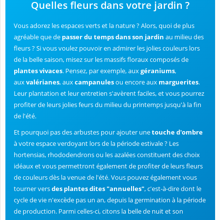
Quelles fleurs dans votre jardin ?
Vous adorez les espaces verts et la nature ? Alors, quoi de plus
agréable que de
passer du temps dans son jardin
au milieu des
fleurs ? Si vous voulez pouvoir en admirer les jolies couleurs lors
de la belle saison, misez sur les massifs floraux composés de
plantes vivaces
. Pensez, par exemple, aux
géraniums
,
aux
valérianes
, aux
campanules
ou encore aux
marguerites
.
Leur plantation et leur entretien s'avèrent faciles, et vous pourrez
profiter de leurs jolies feurs du milieu du printemps jusqu'à la fin
de l'été.
Et pourquoi pas des arbustes pour ajouter une
touche d'ombre
à votre espace verdoyant lors de la période estivale ? Les
hortensias, rhododendrons ou les azalées constituent des choix
idéaux et vous permettront également de profiter de leurs fleurs
de couleurs dès la venue de l'été. Vous pouvez également vous
tourner vers
des plantes dites "annuelles"
, c'est-à-dire dont le
cycle de vie n'excède pas un an, depuis la germination à la période
de production. Parmi celles-ci, citons la belle de nuit et son