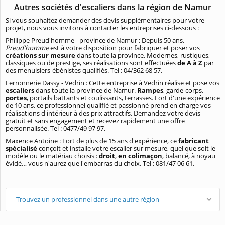
Autres sociétés d'escaliers dans la région de Namur
Si vous souhaitez demander des devis supplémentaires pour votre
projet, nous vous invitons à contacter les entreprises ci-dessous :
Philippe Preud'homme - province de Namur : Depuis 50 ans,
Preud'homme
est à votre disposition pour fabriquer et poser vos
créations sur mesure
dans toute la province. Modernes, rustiques,
classiques ou de prestige, ses réalisations sont effectuées
de A à Z
par
des menuisiers-ébénistes qualifiés. Tel : 04/362 68 57.
Ferronnerie Dassy - Vedrin : Cette entreprise à Vedrin réalise et pose vos
escaliers
dans toute la province de Namur.
Rampes
, garde-corps,
portes
, portails battants et coulissants, terrasses. Fort d'une expérience
de 10 ans, ce professionnel qualifié et passionné prend en charge vos
réalisations d'intérieur à des prix attractifs. Demandez votre devis
gratuit et sans engagement et recevez rapidement une offre
personnalisée. Tel : 0477/49 97 97.
Maxence Antoine : Fort de plus de 15 ans d'expérience, ce
fabricant
spécialisé
conçoit et installe votre escalier sur mesure, quel que soit le
modèle ou le matériau choisis :
droit
,
en colimaçon
, balancé, à noyau
évidé… vous n'aurez que l'embarras du choix. Tel : 081/47 06 61.
Trouvez un professionnel dans une autre région