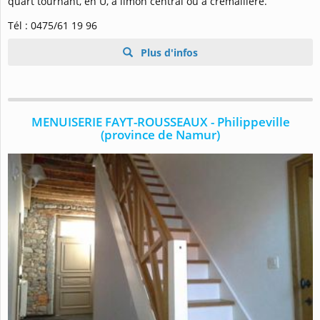
quart tournant, en U, à limon central ou à crémaillère.
Tél : 0475/61 19 96
Plus d'infos
MENUISERIE FAYT-ROUSSEAUX - Philippeville
(province de Namur)