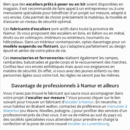
Bien que des
escaliers prêts à poser ou en kit
soient disponibles en
magasin, il est recommandé de faire appel à un entrepreneur ou à une
menuiserie spécialisée pour bénéficier d'un projet sur mesure, adapté à
vos envies. Cela permet de choisir précisément le matériau, le modèle et
d’assurer un niveau de sécurité optimal.
Ces
fabricants d'escaliers
sont actifs dans toute la province de
Namur. Ils vous proposent des escaliers en bois, en béton ou en métal,
droits ou en colimaçon, intérieurs ou extérieurs, tournants ou
hélicoïdaux. Dans un intérieur contemporain, optez davantage pour un
modèle suspendu ou flottant
, qui s'adaptera parfaitement au design
épuré et aérien de votre pièce de vie.
Ces
menuiseries et ferronneries
réalisent également les rampes,
rambardes, balustrades et garde-corps et le recouvrement des marches.
Confiez-leur vos envies esthétiques mais aussi vos exigeances en
matière de sécurité. En effet, si vous avez des jeunes enfants ou des
personnes âgées sous votre toit, les règles ne seront pas les mêmes.
Davantage de professionnels à Namur et ailleurs
Vous n'avez pas trouvé le fabricant qui saura vous accompagner dans
votre projet d'
escalier sur mesure
? Vous pouvez cliquer sur le lien
suivant pour trouver un fabricant d'
escalier à Namur
. En revanche, si
vous habitez en Brabant wallon, contactez de préférence un
menuisier à
Waterloo
(ou Wavre, Nivelles, Jodoigne...) pour profiter des services d'un
professionnel près de chez vous. Il en va de même au sud du pays où
des sociétés spécialisées vous attendent pour prendre en charge la
confection et la pose de votre nouvel
escalier au Luxembourg
.