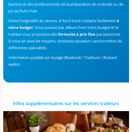
baristas et des professionnels de la préparation de cocktails ou de
jus de fruits frais.
Outre l’originalité du service, le food-truck s’adapte facilement
à
votre budget
. Vous pouvez par ailleurs fixer votre budget et le
traiteur vous proposera des
formules à prix fixe
par personne.
Si vous en avez les moyens, choisissez plusieurs camionnettes de
différentes spécialités.
Information publiée sur la page Bluebook / Traiteurs / Brabant
wallon.
Infos supplémentaires sur les services traiteurs