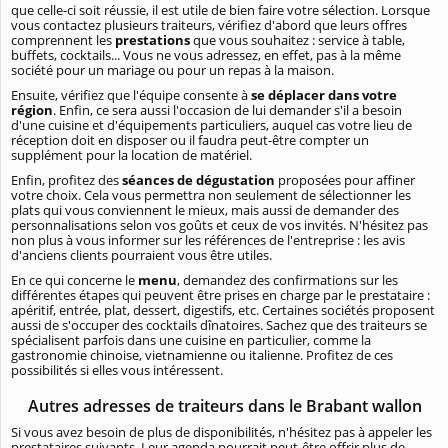
que celle-ci soit réussie, il est utile de bien faire votre sélection. Lorsque
vous contactez plusieurs traiteurs, vérifiez d'abord que leurs offres
comprennent les
prestations
que vous souhaitez : service à table,
buffets, cocktails... Vous ne vous adressez, en effet, pas à la même
société pour un mariage ou pour un repas à la maison.
Ensuite, vérifiez que l'équipe consente à
se déplacer dans votre
région
. Enfin, ce sera aussi l'occasion de lui demander s'il a besoin
d'une cuisine et d'équipements particuliers, auquel cas votre lieu de
réception doit en disposer ou il faudra peut-être compter un
supplément pour la location de matériel.
Enfin, profitez des
séances de dégustation
proposées pour affiner
votre choix. Cela vous permettra non seulement de sélectionner les
plats qui vous conviennent le mieux, mais aussi de demander des
personnalisations selon vos goûts et ceux de vos invités. N'hésitez pas
non plus à vous informer sur les références de l'entreprise : les avis
d'anciens clients pourraient vous être utiles.
En ce qui concerne le
menu
, demandez des confirmations sur les
différentes étapes qui peuvent être prises en charge par le prestataire :
apéritif, entrée, plat, dessert, digestifs, etc. Certaines sociétés proposent
aussi de s'occuper des cocktails dînatoires. Sachez que des traiteurs se
spécialisent parfois dans une cuisine en particulier, comme la
gastronomie chinoise, vietnamienne ou italienne. Profitez de ces
possibilités si elles vous intéressent.
Autres adresses de traiteurs dans le Brabant wallon
Si vous avez besoin de plus de disponibilités, n'hésitez pas à appeler les
prestataires suivants. Leur agenda pourrait peut-être offrir plus de