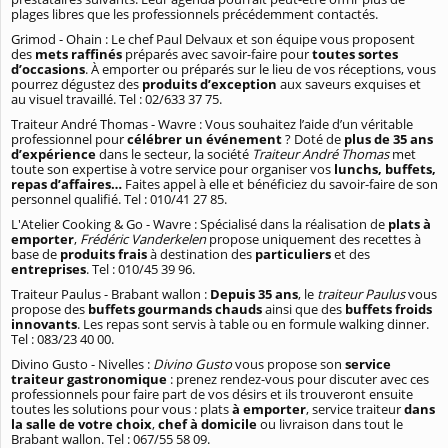
plages libres que les professionnels précédemment contactés.
Grimod - Ohain : Le chef Paul Delvaux et son équipe vous proposent
des
mets raffinés
préparés avec savoir-faire pour
toutes sortes
d’occasions
. À emporter ou préparés sur le lieu de vos réceptions, vous
pourrez dégustez des
produits d’exception
aux saveurs exquises et
au visuel travaillé. Tel : 02/633 37 75.
Traiteur André Thomas - Wavre : Vous souhaitez l’aide d’un véritable
professionnel pour
célébrer un événement
? Doté de
plus de 35 ans
d’expérience
dans le secteur, la société
Traiteur André Thomas
met
toute son expertise à votre service pour organiser vos
lunchs, buffets,
repas d’affaires…
Faites appel à elle et bénéficiez du savoir-faire de son
personnel qualifié. Tel : 010/41 27 85.
L'Atelier Cooking & Go - Wavre : Spécialisé dans la réalisation de
plats à
emporter
,
Frédéric Vanderkelen
propose uniquement des recettes à
base de
produits frais
à destination des
particuliers
et des
entreprises
. Tel : 010/45 39 96.
Traiteur Paulus - Brabant wallon :
Depuis 35 ans
, le
traiteur Paulus
vous
propose des
buffets gourmands chauds
ainsi que des
buffets froids
innovants
. Les repas sont servis à table ou en formule walking dinner.
Tel : 083/23 40 00.
Divino Gusto - Nivelles :
Divino Gusto
vous propose son
service
traiteur gastronomique
: prenez rendez-vous pour discuter avec ces
professionnels pour faire part de vos désirs et ils trouveront ensuite
toutes les solutions pour vous : plats
à emporter
,
service traiteur
dans
la salle de votre choix
,
chef à domicile
ou livraison dans tout le
Brabant wallon. Tel :
067/55 58 09.