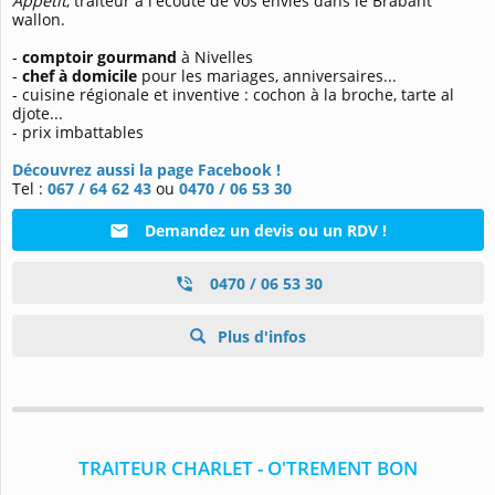
Appétit
, traiteur à l'écoute de vos envies dans le Brabant
wallon.
-
comptoir gourmand
à Nivelles
-
chef à domicile
pour les mariages, anniversaires...
- cuisine régionale et inventive : cochon à la broche, tarte al
djote...
- prix imbattables
Découvrez aussi la page Facebook !
Tel :
067 / 64 62 43
ou
0470 / 06 53 30
Demandez un devis ou un RDV !
0470 / 06 53 30
Plus d'infos
TRAITEUR CHARLET - O'TREMENT BON