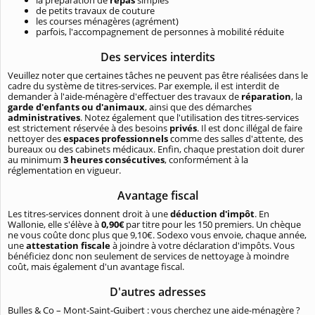
la préparation de
repas
simples
de petits travaux de couture
les courses ménagères (agrément)
parfois, l'accompagnement de personnes à mobilité réduite
Des services interdits
Veuillez noter que certaines tâches ne peuvent pas être réalisées dans le
cadre du système de titres-services. Par exemple, il est interdit de
demander à l'aide-ménagère d'effectuer des travaux de
réparation
, la
garde d'enfants ou d'animaux
, ainsi que des démarches
administratives
. Notez également que l'utilisation des titres-services
est strictement réservée à des besoins
privés
. Il est donc illégal de faire
nettoyer des
espaces professionnels
comme des salles d'attente, des
bureaux ou des cabinets médicaux. Enfin, chaque prestation doit durer
au minimum
3 heures consécutives
, conformément à la
réglementation en vigueur.
Avantage fiscal
Les titres-services donnent droit à une
déduction d'impôt
. En
Wallonie, elle s'élève à
0,90€
par titre pour les 150 premiers. Un chèque
ne vous coûte donc plus que 9,10€. Sodexo vous envoie, chaque année,
une
attestation fiscale
à joindre à votre déclaration d'impôts. Vous
bénéficiez donc non seulement de services de nettoyage à moindre
coût, mais également d'un avantage fiscal.
D'autres adresses
Bulles & Co – Mont-Saint-Guibert : vous cherchez une aide-ménagère ?