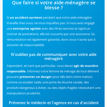
Que faire si votre aide-ménagère se
blesse ?
Si
un accident survient
pendant que votre aide-ménagère
travaille chez vous, ne vous inquiétez pas. Si vous avez engagé
une
entreprise agréée
avec des titres-services et signé un
contrat de prestations, elle est couverte par une assurance. Sa
rémunération est également garantie, donc vous n'aurez pas à
assumer de responsabilité.
N'oubliez pas de communiquer avec votre aide
ménagère
Cependant, en tant que particulier, vous devez
agir de manière
responsable
. Informez votre femme de ménage de tout élément
pouvant
présenter un danger
pour elle dans votre maison,
comme un escalier raide, une porte de douche cassée, des
produits dangereux à éviter, ou des objets fragiles nécessitant une
manipulation prudente.
Prévenez le médecin et l'agence en cas d'accident