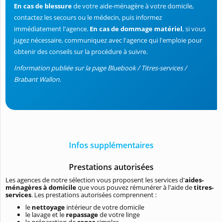
En cas de blessure
de votre aide-ménagère à votre domicile,
contactez les secours ou le médecin, puis informez
immédiatement l'agence.
En cas de dommage matériel
, si vous
jugez nécessaire, communiquez avec l'agence qui l'emploie pour
obtenir des conseils sur la procédure à suivre.
Information publiée sur la page Bluebook / Titres-services /
Brabant Wallon.
Infos supplémentaires
Prestations autorisées
Les agences de notre sélection vous proposent les services d'
aides-
ménagères à domicile
que vous pouvez rémunérer à l'aide de
titres-
services
. Les prestations autorisées comprennent :
le
nettoyage
intérieur de votre domicile
le lavage et le
repassage
de votre linge