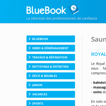
La sélection des professionnels de confiance
Saun
BLUEBOOK
IMMO & DÉMÉNAGEMENT
ROYAL
TRAVAUX & RÉPARATION
Le
Royal 
NETTOYAGE & ENTRETIEN
vous fa
compren
DÉCO & MEUBLES
-
balnéot
JARDIN
-
massag
-
soins
du
VACANCES
En solo 
SPORTS