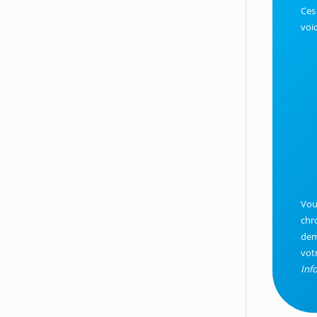
Ces
voic
Vou
chr
dem
vot
Inf