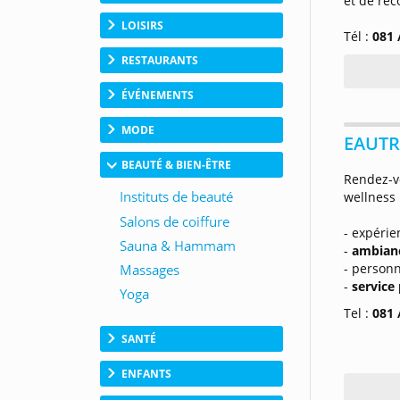
et de réc
LOISIRS
Tél :
081 
RESTAURANTS
ÉVÉNEMENTS
MODE
EAUTR
BEAUTÉ & BIEN-ÊTRE
Rendez-
wellness 
- expérie
-
ambianc
- personn
-
service
Tel :
081 
SANTÉ
ENFANTS