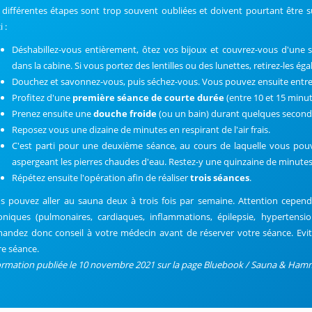
 différentes étapes sont trop souvent oubliées et doivent pourtant être su
i :
Déshabillez-vous entièrement, ôtez vos bijoux et couvrez-vous d'une si
dans la cabine. Si vous portez des lentilles ou des lunettes, retirez-les ég
Douchez et savonnez-vous, puis séchez-vous. Vous pouvez ensuite entrer
Profitez d'une
première séance de courte durée
(entre 10 et 15 minut
Prenez ensuite une
douche froide
(ou un bain) durant quelques second
Reposez vous une dizaine de minutes en respirant de l'air frais.
C'est parti pour une deuxième séance, au cours de laquelle vous po
aspergeant les pierres chaudes d'eau. Restez-y une quinzaine de minutes
Répétez ensuite l'opération afin de réaliser
trois séances
.
s pouvez aller au sauna deux à trois fois par semaine. Attention cepend
oniques (pulmonaires, cardiaques, inflammations, épilepsie, hypertensio
andez donc conseil à votre médecin avant de réserver votre séance. Evi
re séance.
ormation publiée le 10 novembre 2021 sur la page Bluebook / Sauna & Ha