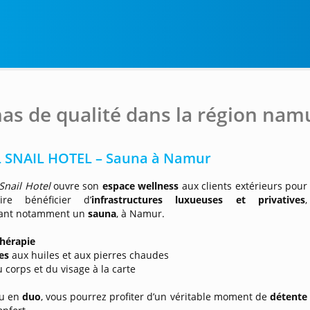
as de qualité dans la région nam
 SNAIL HOTEL – Sauna à Namur
Snail Hotel
ouvre son
espace wellness
aux clients extérieurs pour
ire bénéficier d’
infrastructures luxueuses et privatives
,
ant notamment un
sauna
, à Namur.
hérapie
es
aux huiles et aux pierres chaudes
 corps et du visage à la carte
ou en
duo
, vous pourrez profiter d’un véritable moment de
détente