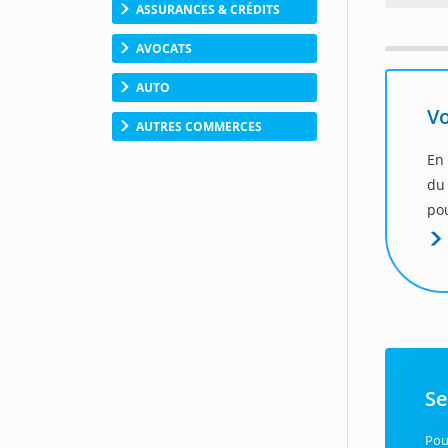
ASSURANCES & CRÉDITS
AVOCATS
AUTO
V
AUTRES COMMERCES
En
du
pou
Se
Pou