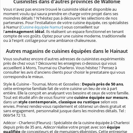
Cuisinistes dans d'autres provinces de Wallonie
Vous n'avez pas encore trouvé le cuisiniste idéal et disponible au
moment voulu qui saura prendre en charge votre projet dans ses
moindres détails ? N'hésitez pas à découvrir les sélections de nos
partenaires. Pour l'installation de votre cuisine équipée, ces spécialistes
à Namur (
Cuisine équipée Namur
) vous conseillent sur
l'
aménagement idéal
. Ils réalisent un espace fonctionnel en tenant
compte de vos goûts. Optez pour une cuisine moderne, traditionnelle
ou à l'esprit
cottage
pour une ambiance chaleureuse.
Autres magasins de cuisines équipées dans le Hainaut
Vous souhaitez encore d'autres adresses de cuisinistes expérimentés
près de chez vous ? Découvrez les enseignes ci-dessous qui vous
accueillent à Mons, Tournai ou Charleroi. Vous hésitez ? Pensez à
consulter les avis d'anciens clients pour choisir le prestataire qui vous
correspondra le mieux.
Style & Cuisine - Tournai, Mons et Gosselies :
Depuis près de 50 ans
,
cette entreprise familiale fait de votre cuisine un lieu de vie à part
entière. Elle la conçoit en analysant vos besoins et ceux de votre famille.
Tout est étudié afin de vous fournir une
cuisine équipée sur mesure
,
dans un
style contemporain, classique ou rustique
selon vos
envies. Prenez rendez-vous rapidement et obtenez un devis gratuit et
sans engagement, personnalisé jusque dans les moindres détails. Tel :
069/54 72 13.
Adécor - Charleroi (Fleurus) : Spécialiste de la cuisine équipée à Charleroi
depuis près de 35 ans,
Adecor
réalise votre projet avec son
équipe
qualifiée
de concepteurs et de menuisiers-ébénistes. Cette entreprise