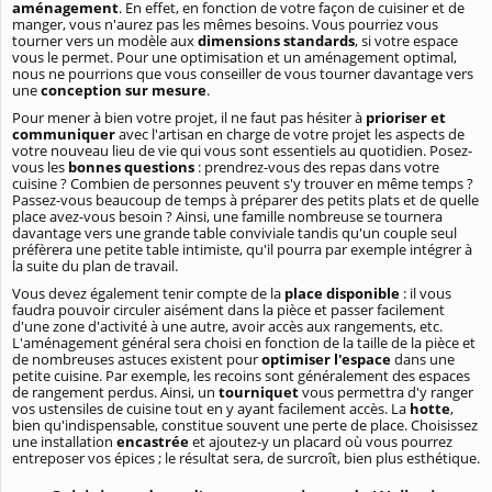
aménagement
. En effet, en fonction de votre façon de cuisiner et de
manger, vous n'aurez pas les mêmes besoins. Vous pourriez vous
tourner vers un modèle aux
dimensions standards
, si votre espace
vous le permet. Pour une optimisation et un aménagement optimal,
nous ne pourrions que vous conseiller de vous tourner davantage vers
une
conception sur mesure
.
Pour mener à bien votre projet, il ne faut pas hésiter à
prioriser et
communiquer
avec l'artisan en charge de votre projet les aspects de
votre nouveau lieu de vie qui vous sont essentiels au quotidien. Posez-
vous les
bonnes questions
: prendrez-vous des repas dans votre
cuisine ? Combien de personnes peuvent s'y trouver en même temps ?
Passez-vous beaucoup de temps à préparer des petits plats et de quelle
place avez-vous besoin ? Ainsi, une famille nombreuse se tournera
davantage vers une grande table conviviale tandis qu'un couple seul
préfèrera une petite table intimiste, qu'il pourra par exemple intégrer à
la suite du plan de travail.
Vous devez également tenir compte de la
place disponible
: il vous
faudra pouvoir circuler aisément dans la pièce et passer facilement
d'une zone d'activité à une autre, avoir accès aux rangements, etc.
L'aménagement général sera choisi en fonction de la taille de la pièce et
de nombreuses astuces existent pour
optimiser l'espace
dans une
petite cuisine. Par exemple, les recoins sont généralement des espaces
de rangement perdus. Ainsi, un
tourniquet
vous permettra d'y ranger
vos ustensiles de cuisine tout en y ayant facilement accès. La
hotte
,
bien qu'indispensable, constitue souvent une perte de place. Choisissez
une installation
encastrée
et ajoutez-y un placard où vous pourrez
entreposer vos épices ; le résultat sera, de surcroît, bien plus esthétique.