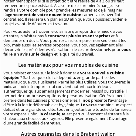
notamment spécifier si le projet doit être réalisé de A à Z ou s'il faut
rénover un espace existant. A la suite de ce premier échange, il se
rendra à votre domicile pour prendre les mesures et déjà imaginer
l'agencement de votre nouvelle cuisine
: américaine, avec îlot
central, etc. Il réalisera un plan en 3D afin que vous puissiez valider le
projet avant de débuter les travaux.
Pour vous aider à trouver le cuisiniste qui répondra le mieux à vos
attentes, n'hésitez pas à
contacter plusieurs entreprises
et à
demander un devis. Vous pourrez ainsi comparer non seulement les
prix, mais aussi les services proposés. Vous pouvez également aller
découvrir les précédentes réalisations de ces professionnels pour
vous
faire un avis sur le design
et la qualité du travail.
Les matériaux pour vos meubles de cuisine
Vous hésitez encore sur le look à donner à
votre nouvelle cuisine
équipée
? Sachez que celui-ci dépendra, en grande partie, des
matériaux que vous utiliserez. Parmi les plus utilisés, vous trouverez
le
bois
, au look intemporel, qui convient autant aux intérieurs
authentiques qu'aux aménagements modernes. Massif ou stratifié, il
permet de nombreuses options de personnalisation. Généralement
préféré dans les cuisines professionnelles,
l'inox
présente l'avantage
d'être à la fois indéformable et hygiénique.
Le verre
combine un aspect
délicat et une grande solidité, tout en ajoutant une touche de lumière à
votre espace. Enfin,
la céramique
est particulièrement résistante à la
chaleur, aux chocs et aux rayures. Elle présente également l’avantage
d’une grande facilité d’entretien.
Autres cuisinistes dans le Brabant wallon