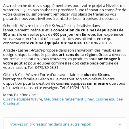
À la recherche de devis supplémentaires pour votre projet à Nivelles ou
Waterloo ? Que vous souhaitiez procéder à une rénovation complète de
votre cuisine ou simplement remplacer vos plans de travail ou vos
placards, nous vous invitons à contacter les entreprises ci-dessous :
Schmidt - Wavre : La société
Schmidt
est spécialisée dans
l’ameublement intérieur et la
conception de cuisines depuis plus de
80 ans
. Elle en réalise plus de
600 par jour en Europe
. Son expérience
vous assure un résultat dépassant toutes vos attentes en ce qui
concerne votre
cuisine équipée sur mesure
. Tel : 078/70 01 29.
Arcade - Lasne :
Arcade
propose dans son showroom des meubles au
design unique fabriqués par des
artisans de la région
. Grâce à diverses
sources d'inspiration, vous trouverez les produits pour
aménager à
votre goût
et pour équiper comme il se doit cette pièce centrale de
votre maison. Tel : 0475/89 58 31.
Gilson & Cie - Wavre : Forte d'un savoir-faire de
plus de 50 ans
,
l'entreprise familiale Gilson & Cie met tout son savoir-faire à votre
disposition pour la création de cuisines équipées
sur mesure
que vous
découvrirez dans cette enseigne. Tel : 010/24 13 13.
Menu BlueBook.be :
Cuisine équipée Wavre
,
Meubles de rangement Ciney
,
Cuisine équipée
Charleroi
Trouvez un professionnel dans une autre région