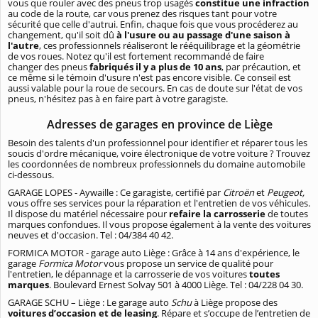
vous que rouler avec des pneus trop usagés
constitue une infraction
au code de la route, car vous prenez des risques tant pour votre
sécurité que celle d'autrui. Enfin, chaque fois que vous procéderez au
changement, qu'il soit dû
à l'usure ou au passage d'une saison à
l'autre
, ces professionnels réaliseront le rééquilibrage et la géométrie
de vos roues. Notez qu'il est fortement recommandé de faire
changer des pneus
fabriqués il y a plus de 10 ans
, par précaution, et
ce même si le témoin d'usure n'est pas encore visible. Ce conseil est
aussi valable pour la roue de secours. En cas de doute sur l'état de vos
pneus, n'hésitez pas à en faire part à votre garagiste.
Adresses de garages en province de Liège
Besoin des talents d'un professionnel pour identifier et réparer tous les
soucis d'ordre mécanique, voire électronique de votre voiture ? Trouvez
les coordonnées de nombreux professionnels du domaine automobile
ci-dessous.
GARAGE LOPES - Aywaille : Ce garagiste, certifié par
Citroën
et
Peugeot,
vous offre ses services pour la réparation et l'entretien de vos véhicules.
Il dispose du matériel nécessaire pour
refaire la carrosserie
de toutes
marques confondues. Il vous propose également à la vente des voitures
neuves et d'occasion. Tel : 04/384 40 42.
FORMICA MOTOR - garage auto Liège : Grâce à 14 ans d'expérience, le
garage
Formica Motor
vous propose un service de qualité pour
l'entretien, le dépannage et la carrosserie de vos voitures
toutes
marques
. Boulevard Ernest Solvay 501 à 4000 Liège. Tel : 04/228 04 30.
GARAGE SCHU – Liège : Le garage auto
Schu
à Liège propose des
voitures d’occasion et de leasing
. Répare et s’occupe de l’entretien de