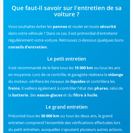
Que faut-il savoir sur l'entretien de sa
voiture ?
Vous souhaitez éviter les
pannes
et rouler en toute
sécurité
dans votre véhicule ? Dans ce cas, il est primordial d'entretenir
régulièrement votre voiture. Retrouvez ci-dessous quelques bons
conseils d'entretien
.
Le petit entretien
Il est recommandé de le faire tous les
15 000 km
ou tous les ans
en moyenne. Lors de ce contrôle, le garagiste réalisera la
vidange
du moteur, vérifiera les niveaux de
liquides
et contrôlera les
freins
. Il veillera également à contrôler l'état des
phares
, celui de
la
batterie
, des
essuie-glaces
et du
filtre à huile
.
Le grand entretien
Préconisé tous les
30 000 km
ou tous les deux ans, le grand
entretien comprend l'ensemble des vérifications effectuées lors
du petit entretien, auxquelles s'ajoutent plusieurs autres actions.