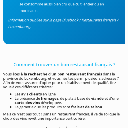
se consomme aussi bien cru que cuit, entier ou en
morceaux.
Information publiée sur la page Bluebook / Restaurants français /
Luxembourg.
Comment trouver un bon restaurant français ?
Vous êtes
à la recherche d'un bon restaurant français
dans la
province du Luxembourg, et vous hésitez parmi plusieurs adresses ?
Afin de vous assurer d'opter pour un établissement de qualité, fiez-
vous à ces différents critères :
Les
avis clients
en ligne,
La présence de
fromages
, de plats à base de
viande
et d'une
carte des vins
développée,
La garantie que les produits sont
frais et de saison
.
Mais ce n'est pas tout ! Dans un restaurant français, il va de soi que le
choix des vins revêt une importance particulière.