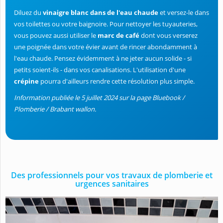
Diluez du
vinaigre blanc dans de l'eau chaude
et versez-le dans
vos toilettes ou votre baignoire. Pour nettoyer les tuyauteries,
vous pouvez aussi utiliser le
marc de café
dont vous verserez
une poignée dans votre évier avant de rincer abondamment à
l'eau chaude. Pensez évidemment à ne jeter aucun solide - si
petits soient-ils - dans vos canalisations. L'utilisation d'une
crépine
pourra d'ailleurs rendre cette résolution plus simple.
Information publiée le 5 juillet 2024 sur la page Bluebook /
Plomberie / Brabant wallon.
Des professionnels pour vos travaux de plomberie et
urgences sanitaires