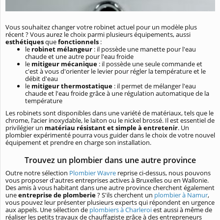
Vous souhaitez changer votre robinet actuel pour un modèle plus
récent ? Vous aurez le choix parmi plusieurs équipements, aussi
esthétiques
que
fonctionnels
:
le
robinet mélangeur
: il possède une manette pour l'eau
chaude et une autre pour l'eau froide
le
mitigeur mécanique
: il possède une seule commande et
c'est à vous d'orienter le levier pour régler la température et le
débit d'eau
le
mitigeur thermostatique
: il permet de mélanger l'eau
chaude et l'eau froide grâce à une régulation automatique de la
température
Les robinets sont disponibles dans une variété de matériaux, tels que le
chrome, l’acier inoxydable, le laiton ou le nickel brossé. Il est essentiel de
privilégier un
matériau résistant et simple à entretenir
. Un
plombier expérimenté pourra vous guider dans le choix de votre nouvel
équipement et prendre en charge son installation.
Trouvez un plombier dans une autre province
Outre notre sélection
Plombier Wavre
reprise ci-dessus, nous pouvons
vous proposer d'autres entreprises actives à Bruxelles ou en Wallonie.
Des amis à vous habitant dans une autre province cherchent également
une
entreprise de plomberie
? S'ils cherchent un
plombier à Namur
,
vous pouvez leur présenter plusieurs experts qui répondent en urgence
aux appels. Une sélection de
plombiers à Charleroi
est aussi à même de
réaliser les petits travaux de chauffagiste grâce à des entrepreneurs