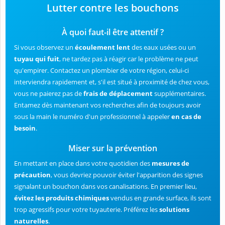
Lutter contre les bouchons
À quoi faut-il être attentif ?
Si vous observez un
écoulement lent
des eaux usées ou un
tuyau qui fuit
, ne tardez pas à réagir car le problème ne peut
qu'empirer. Contactez un plombier de votre région, celui-ci
interviendra rapidement et, s'il est situé à proximité de chez vous,
vous ne paierez pas de
frais de déplacement
supplémentaires.
Entamez dès maintenant vos recherches afin de toujours avoir
sous la main le numéro d'un professionnel à appeler
en cas de
besoin
.
Miser sur la prévention
En mettant en place dans votre quotidien des
mesures de
précaution
, vous devriez pouvoir éviter l'apparition des signes
signalant un bouchon dans vos canalisations. En premier lieu,
évitez les produits chimiques
vendus en grande surface, ils sont
trop agressifs pour votre tuyauterie. Préférez les
solutions
naturelles
.