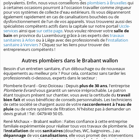
polyvalents. Enfin, nous vous conseillons des
plombiers à Bruxelles
qui
à certaines occasions pourront à l'occasion travailler comme zingueur
pour vos systèmes de collecte d'eau extérieurs. Ils vous dépanneront
également rapidement en cas de canalisations bouchées ou de
dysfonctionnement de l'un de vos appareils. Vous trouverez aussi des
spécialistes compétents actifs dans la capitale sur notre portail
Uccle-
services
ainsi que
sur cette page
.
Vous voulez rénover votre
salle de
bain
en province du Luxembourg grâce à ces experts des
travaux
sanitaires à Arlon
ou à Liège avec des professionnels de l'
installation
sanitaire à Verviers
? Cliquez sur les liens pour trouver des
entrepreneurs compétents !
Autres plombiers dans le Brabant wallon
Besoin d'un entretien sanitaire, d'un débouchage ou de nouveaux
équipements au meilleur prix ? Pour cela, contactez sans tarder les
professionnels ci-dessous, experts dans le secteur :
Plomberie Evrard - Grez-Doiceau : Depuis
plus de 30 ans
, l'entreprise
Plomberie Evrard
vous garantit un service irréprochable. Le patron
étant toujours présent sur chantier, vous avez la certitude du
travail
bien fait
et vous bénéficiez de conseils personnalisés. Les techniciens
de cette société se chargent aussi de votre
raccordement à l'eau de
pluie
ou de votre système de filtration. N'hésitez pas à demander un
devis gratuit ! Tel : 0479/49 50 05.
René Michaux – Brabant wallon : Faites confiance à cette entreprise
familiale expérimentée pour réaliser tous vos travaux de plomberie. De
l’
installation
de vos
sanitaires
(douches, WC, baignoires…) au
dépannage
de vos
canalisations
, elle vous promet des interventions