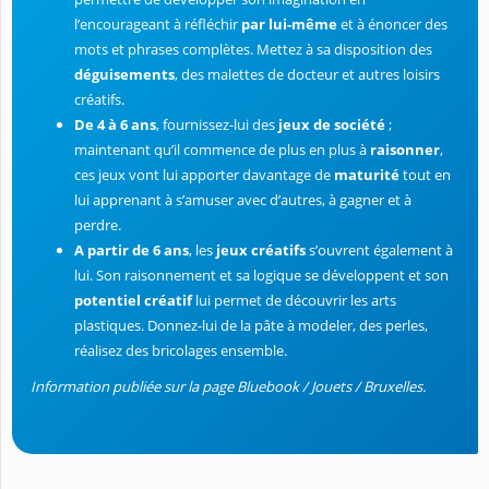
l’encourageant à réfléchir
par lui-même
et à énoncer des
mots et phrases complètes. Mettez à sa
disposition des
déguisements
, des malettes de docteur et autres loisirs
créatifs.
De 4 à 6 ans
, fournissez-lui des
jeux de société
;
maintenant qu’il commence de plus en plus à
raisonner
,
ces jeux vont lui apporter davantage de
maturité
tout en
lui apprenant à s’amuser avec d’autres, à gagne
r et à
perdre.
A partir de 6 ans
, les
jeux créatifs
s’ouvrent également à
lui. Son raisonnement et sa logique se développent et son
potentiel créatif
lui permet de découvrir les arts
plastiques. Donnez-lui de la pâte à modeler, des perles,
réalisez des bricolages ensemble.
Information publiée sur la page Bluebook / Jouets / Bruxelles.