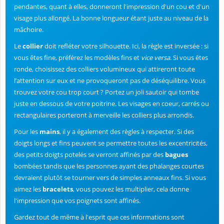
pendantes, quant à elles, donneront l'impression d'un cou et d'un
visage plus allongé. La bonne longueur étant juste au niveau de la
mâchoire.
Le
collier
doit refléter votre silhouette. Ici, la règle est inversée : si
vous êtes fine, préférez les modèles fins et
vice versa
. Si vous êtes
ronde, choisissez des colliers volumineux qui attireront toute
l’attention sur eux et ne provoqueront pas de déséquilibre. Vous
trouvez votre cou trop court ? Portez un joli sautoir qui tombe
juste en dessous de votre poitrine. Les visages en coeur, carrés ou
rectangulaires porteront à merveille les colliers plus arrondis.
Pour les
mains
, il y a également des règles à respecter. Si des
doigts longs et fins peuvent se permettre toutes les excentricités,
des petits doigts potelés se verront affinés par des
bagues
bombées tandis que les personnes ayant des phalanges courtes
devraient plutôt se tourner vers de simples anneaux fins. Si vous
aimez les
bracelets
, vous pouvez les multiplier, cela donne
l'impression que vos poignets sont affinés.
Gardez tout de même à l'esprit que ces informations sont