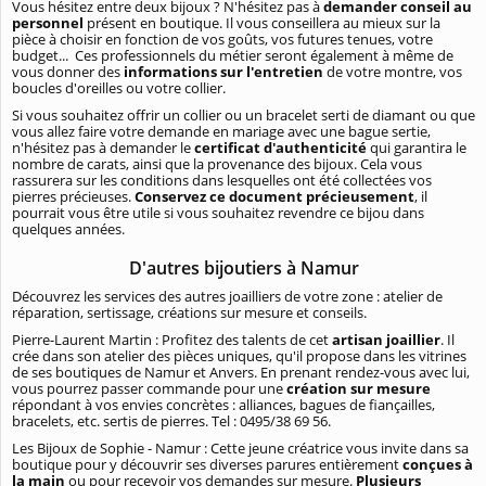
Vous hésitez entre deux bijoux ? N'hésitez pas à
demander conseil au
personnel
présent en boutique. Il vous conseillera au mieux sur la
pièce à choisir en fonction de vos goûts, vos futures tenues, votre
budget... Ces professionnels du métier seront également à même de
vous donner des
informations sur l'entretien
de votre montre, vos
boucles d'oreilles ou votre collier.
Si vous souhaitez offrir un collier ou un bracelet serti de diamant ou que
vous allez faire votre demande en mariage avec une bague sertie,
n'hésitez pas à demander le
certificat d'authenticité
qui garantira le
nombre de carats, ainsi que la provenance des bijoux. Cela vous
rassurera sur les conditions dans lesquelles ont été collectées vos
pierres précieuses.
Conservez ce document précieusement
, il
pourrait vous être utile si vous souhaitez revendre ce bijou dans
quelques années.
D'autres bijoutiers à Namur
Découvrez les services des autres joailliers de votre zone : atelier de
réparation, sertissage, créations sur mesure et conseils.
Pierre-Laurent Martin : Profitez des talents de cet
artisan joaillier
. Il
crée dans son atelier des pièces uniques, qu'il propose dans les vitrines
de ses boutiques de Namur et Anvers. En prenant rendez-vous avec lui,
vous pourrez passer commande pour une
création sur mesure
répondant à vos envies concrètes : alliances, bagues de fiançailles,
bracelets, etc. sertis de pierres. Tel : 0495/38 69 56.
Les Bijoux de Sophie - Namur : Cette jeune créatrice vous invite dans sa
boutique pour y découvrir ses diverses parures entièrement
conçues à
la main
ou pour recevoir vos demandes sur mesure.
Plusieurs