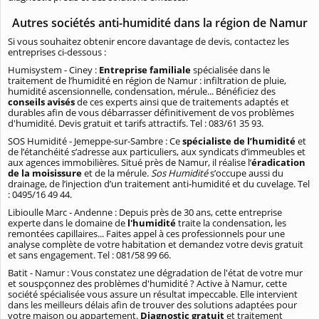
Autres sociétés anti-humidité dans la région de Namur
Si vous souhaitez obtenir encore davantage de devis, contactez les
entreprises ci-dessous :
Humisystem - Ciney
:
Entreprise familiale
spécialisée dans le
traitement de l’humidité en région de Namur : infiltration de pluie,
humidité ascensionnelle, condensation, mérule... Bénéficiez des
conseils avisés
de ces experts ainsi que de traitements adaptés et
durables afin de vous débarrasser définitivement de vos problèmes
d'humidité. Devis gratuit et tarifs attractifs. Tel : 083/61 35 93.
SOS Humidité - Jemeppe-sur-Sambre
: Ce
spécialiste de l’humidité
et
de l’étanchéité s’adresse aux particuliers, aux syndicats d’immeubles et
aux agences immobilières. Situé près de Namur, il réalise l’
éradication
de la moisissure
et de la mérule.
Sos Humidité
s’occupe aussi du
drainage, de l’injection d’un traitement anti-humidité et du cuvelage. Tel
: 0495/16 49 44.
Libioulle Marc - Andenne : Depuis près de 30 ans, cette entreprise
experte dans le domaine de
l'humidité
traite la condensation, les
remontées capillaires... Faites appel à ces professionnels pour une
analyse complète de votre habitation et demandez votre devis gratuit
et sans engagement. Tel : 081/58 99 66.
Batit - Namur : Vous constatez une dégradation de l'état de votre mur
et souspçonnez des problèmes d'humidité ? Active à Namur, cette
société spécialisée vous assure un résultat impeccable. Elle intervient
dans les meilleurs délais afin de trouver des solutions adaptées pour
votre maison ou appartement.
Diagnostic gratuit
et traitement