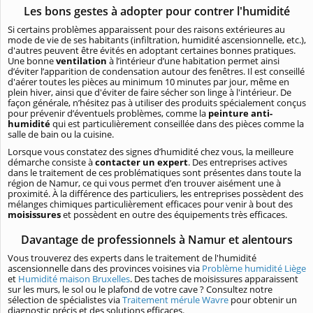
Les bons gestes à adopter pour contrer l'humidité
Si certains problèmes apparaissent pour des raisons extérieures au
mode de vie de ses habitants (infiltration, humidité ascensionnelle, etc.),
d'autres peuvent être évités en adoptant certaines bonnes pratiques.
Une bonne
ventilation
à l’intérieur d’une habitation permet ainsi
d’éviter l’apparition de condensation autour des fenêtres. Il est conseillé
d'aérer toutes les pièces au minimum 10 minutes par jour, même en
plein hiver, ainsi que d'éviter de faire sécher son linge à l'intérieur. De
façon générale, n’hésitez pas à utiliser des produits spécialement conçus
pour prévenir d’éventuels problèmes, comme la
peinture anti-
humidité
qui est particulièrement conseillée dans des pièces comme la
salle de bain ou la cuisine.
Lorsque vous constatez des signes d’humidité chez vous, la meilleure
démarche consiste à
contacter un expert
. Des entreprises actives
dans le traitement de ces problématiques sont présentes dans toute la
région de Namur, ce qui vous permet d’en trouver aisément une à
proximité. À la différence des particuliers, les entreprises possèdent des
mélanges chimiques particulièrement efficaces pour venir à bout des
moisissures
et possèdent en outre des équipements très efficaces.
Davantage de professionnels à Namur et alentours
Vous trouverez des experts dans le traitement de l'humidité
ascensionnelle dans des provinces voisines via
Problème humidité Liège
et
Humidité maison Bruxelles
. Des taches de moisissures apparaissent
sur les murs, le sol ou le plafond de votre cave ? Consultez notre
sélection de spécialistes via
Traitement mérule Wavre
pour obtenir un
diagnostic précis et des solutions efficaces.