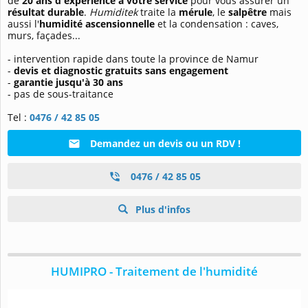
de
20 ans d'expérience à votre service
pour vous assurer un
résultat durable
.
Humiditek
traite la
mérule
, le
salpêtre
mais
aussi l'
humidité ascensionnelle
et la condensation : caves,
murs, façades...
- intervention rapide dans toute la province de Namur
-
devis et diagnostic gratuits sans engagement
-
garantie jusqu'à 30 ans
- pas de sous-traitance
Tel :
0476 / 42 85 05
Demandez un devis ou un RDV !
0476 / 42 85 05
Plus d'infos
HUMIPRO - Traitement de l'humidité