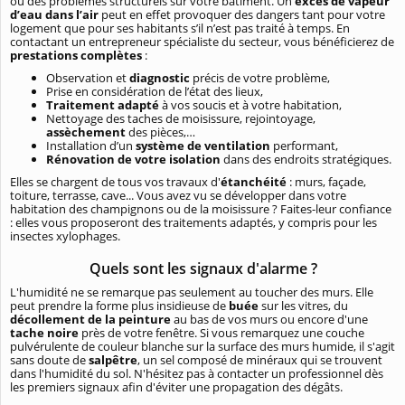
ou des problèmes structurels sur votre bâtiment. Un
excès de vapeur
d’eau dans l’air
peut en effet provoquer des dangers tant pour votre
logement que pour ses habitants s’il n’est pas traité à temps. En
contactant un entrepreneur spécialiste du secteur, vous bénéficierez de
prestations complètes
:
Observation et
diagnostic
précis de votre problème,
Prise en considération de l’état des lieux,
Traitement adapté
à vos soucis et à votre habitation,
Nettoyage des taches de moisissure, rejointoyage,
assèchement
des pièces,…
Installation d’un
système de ventilation
performant,
Rénovation de votre isolation
dans des endroits stratégiques.
Elles se chargent de tous vos travaux d'
étanchéité
: murs, façade,
toiture, terrasse, cave... Vous avez vu se développer dans votre
habitation des champignons ou de la moisissure ? Faites-leur confiance
: elles vous proposeront des traitements adaptés, y compris pour les
insectes xylophages.
Quels sont les signaux d'alarme ?
L'humidité ne se remarque pas seulement au toucher des murs. Elle
peut prendre la forme plus insidieuse de
buée
sur les vitres, du
décollement de la peinture
au bas de vos murs ou encore d'une
tache noire
près de votre fenêtre. Si vous remarquez une couche
pulvérulente de couleur blanche sur la surface des murs humide, il s'agit
sans doute de
salpêtre
, un sel composé de minéraux qui se trouvent
dans l'humidité du sol. N'hésitez pas à contacter un professionnel dès
les premiers signaux afin d'éviter une propagation des dégâts.