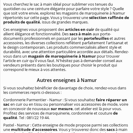
Vous cherchez le sac à main idéal pour sublimer vos tenues du
quotidien ou une ceinture élégante pour parfaire votre style ? Quelle
que soit votre envie, explorez les magasins de maroquinerie à Namur
répertoriés sur cette page. Vous y trouverez une
sélection raffinée de
produits de qualité
, issus de grandes marques.
Ces enseignes vous proposent des
articles en cuir
de qualité qui
allient élégance et fonctionnalité. Des
sacs à main
aux porte-
documents professionnels en passant par les
portefeuilles
et autres
accessoires, les diverses collections reflètent parfaitement l'artisanat et
le design contemporain. Les produits commercialisés allient style et
durabilité, avec une attention particulière accordée aux détails. Rendez-
vous dans un
magasin de maroquinerie à Namur
pour trouver
l'article en cuir qu'il vous faut. N'hésitez pas à demander conseil aux
vendeurs présents dans les boutiques pour choisir le produit qui
correspond le mieux à vos attentes.
Autres enseignes à Namur
Si vous souhaitez bénéficier de davantage de choix, rendez-vous dans
les commerces repris ci-dessous :
Cordonnerie Parmentier - Namur : Si vous souhaitez
faire réparer un
sac
en cuir ou en tissu ou personnaliser vos accessoires de mode, voire
en concevoir de nouveaux
sur mesure
, cet atelier est là pour vous.
Profitez des services de maroquinerie, cordonnerie et couture
de
qualité
. Tel : 081/22 19 44.
Pastel - Namur : Cette enseigne de mode propose parmi ses collections
une
multitude d'accessoires
. Vous y trouverez donc des
sacs
à main