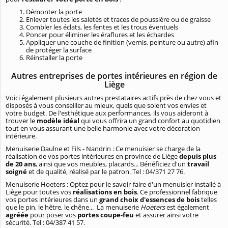
Démonter la porte
Enlever toutes les saletés et traces de poussière ou de graisse
Combler les éclats, les fentes et les trous éventuels
Poncer pour éliminer les éraflures et les échardes
Appliquer une couche de finition (vernis, peinture ou autre) afin
de protéger la surface
Réinstaller la porte
Autres entreprises de portes intérieures en région de
Liège
Voici également plusieurs autres prestataires actifs près de chez vous et
disposés à vous conseiller au mieux, quels que soient vos envies et
votre budget. De l'esthétique aux performances, ils vous aideront à
trouver le
modèle idéal
qui vous offrira un grand confort au quotidien
tout en vous assurant une belle harmonie avec votre décoration
intérieure.
Menuiserie Daulne et Fils - Nandrin : Ce menuisier se charge de la
réalisation de vos portes intérieures en province de Liège
depuis plus
de 20 ans
, ainsi que vos meubles, placards... Bénéficiez d'un
travail
soigné
et de qualité, réalisé par le patron. Tel : 04/371 27 76.
Menuiserie Hoeters : Optez pour le savoir-faire d'un menuisier installé à
Liège pour toutes vos
réalisations en bois
. Ce professionnel fabrique
vos portes intérieures dans un
grand choix d'essences de bois
telles
que le pin, le hêtre, le chêne... La menuiserie
Hoeters
est également
agréée
pour poser vos
portes coupe-feu
et assurer ainsi votre
sécurité. Tel : 04/387 41 57.