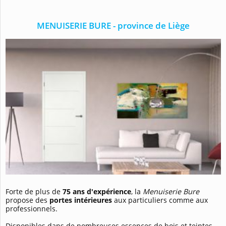
MENUISERIE BURE - province de Liège
Forte de plus de
75 ans d'expérience
, la
Menuiserie Bure
propose des
portes intérieures
aux particuliers comme aux
professionnels.
Disponibles dans de nombreuses essences de bois et teintes,