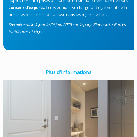
auprès des entreprises de notre sélection pour bénéficier de leurs
conseils d'experts
. Leurs équipes se chargeront également de la
prise des mesures et de la pose dans les règles de l'art.
Dernière mise à jour le 26 juin 2025 sur la page Bluebook / Portes
intérieures / Liège.
Plus d'informations