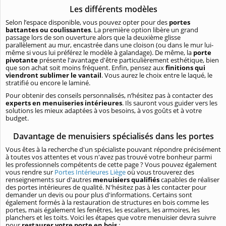
Les différents modèles
Selon l’espace disponible, vous pouvez opter pour des
portes
battantes ou coulissantes
. La première option libère un grand
passage lors de son ouverture alors que la deuxième glisse
parallèlement au mur, encastrée dans une cloison (ou dans le mur lui-
même si vous lui préférez le modèle à galandage). De même, la
porte
pivotante
présente l'avantage d'être particulièrement esthétique, bien
que son achat soit moins fréquent. Enfin, pensez aux
finitions qui
viendront sublimer le vantail
. Vous aurez le choix entre le laqué, le
stratifié ou encore le laminé.
Pour obtenir des conseils personnalisés, n’hésitez pas à contacter des
experts en menuiseries intérieures
. Ils sauront vous guider vers les
solutions les mieux adaptées à vos besoins, à vos goûts et à votre
budget.
Davantage de menuisiers spécialisés dans les portes
Vous êtes à la recherche d'un spécialiste pouvant répondre précisément
à toutes vos attentes et vous n'avez pas trouvé votre bonheur parmi
les professionnels compétents de cette page ? Vous pouvez également
vous rendre sur
Portes Intérieures Liège
où vous trouverez des
renseignements sur d'autres
menuisiers qualifiés
capables de réaliser
des portes intérieures de qualité. N'hésitez pas à les contacter pour
demander un devis ou pour plus d'informations. Certains sont
également formés à la restauration de structures en bois comme les
portes, mais également les fenêtres, les escaliers, les armoires, les
planchers et les toits. Voici les étapes que votre menuisier devra suivre
pour
restaurer votre porte en bois
: