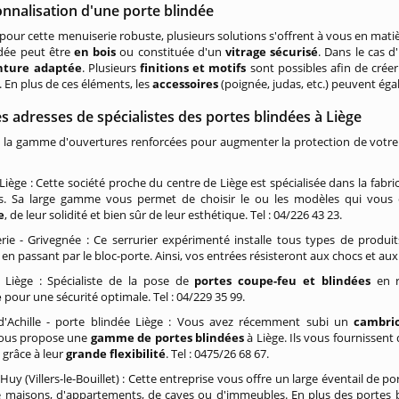
nnalisation d'une porte blindée
pour cette menuiserie robuste, plusieurs solutions s'offrent à vous en matière
ndée peut être
en bois
ou constituée d'un
vitrage sécurisé
. Dans le cas d'
nture adaptée
. Plusieurs
finitions et motifs
sont possibles afin de créer
. En plus de ces éléments, les
accessoires
(poignée, judas, etc.) peuvent éga
 adresses de spécialistes des portes blindées à Liège
la gamme d'ouvertures renforcées pour augmenter la protection de votre d
 Liège : Cette société proche du centre de Liège est spécialisée dans la fabr
es. Sa large gamme vous permet de choisir le ou les modèles qui vous 
e
, de leur solidité et bien sûr de leur esthétique. Tel : 04/226 43 23.
rie - Grivegnée : Ce serrurier expérimenté installe tous types de produi
en passant par le bloc-porte. Ainsi, vos entrées résisteront aux chocs et aux
- Liège : Spécialiste de la pose de
portes coupe-feu et blindées
en r
e
pour une sécurité optimale. Tel : 04/229 35 99.
d'Achille - porte blindée Liège : Vous avez récemment subi un
cambrio
ous propose une
gamme de portes blindées
à Liège. Ils vous fournissent
grâce à leur
grande flexibilité
. Tel : 0475/26 68 67.
Huy (Villers-le-Bouillet) : Cette entreprise vous offre un large éventail de 
de maisons, d'appartements, de caves ou d'immeubles. En plus des portes