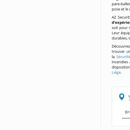
pare-balle
pose et le 
AZ Securit
d’expéri
soit pour 
Leur équi
durables, i
Découvrez
trouver u
la
Sécurit
incendies
dispositio
Liège
.
Br