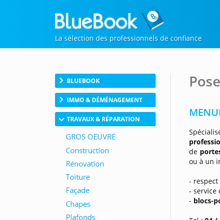
La sélection des professionnels de confiance
Pose
BLUEBOOK
IMMO & DÉMÉNAGEMENT
MENUIS
TRAVAUX & RÉPARATION
Spécial
professi
de
porte
ou à un i
- respect
- service
-
blocs-p