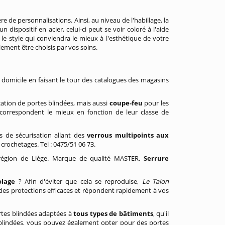
 de personnalisations. Ainsi, au niveau de l'habillage, la
un dispositif en acier, celui-ci peut se voir coloré à l'aide
 le style qui conviendra le mieux à l'esthétique de votre
lement être choisis par vos soins.
omicile en faisant le tour des catalogues des magasins
ication de portes blindées, mais aussi
coupe-feu
pour les
correspondent le mieux en fonction de leur classe de
ts de sécurisation allant des
verrous multipoints aux
 crochetages. Tel : 0475/51 06 73.
égion de Liège. Marque de qualité MASTER.
Serrure
lage
? Afin d'éviter que cela se reproduise,
Le Talon
 des protections efficaces et répondent rapidement à vos
portes blindées adaptées à
tous types de bâtiments
, qu'il
 blindées, vous pouvez également opter pour des portes