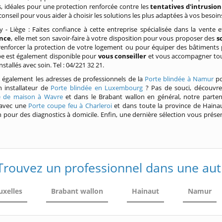
s, idéales pour une protection renforcée contre les
tentatives d'intrusion
conseil pour vous aider à choisir les solutions les plus adaptées à vos besoins
y - Liège : Faites confiance à cette entreprise spécialisée dans la vente
ence
, elle met son savoir-faire à votre disposition pour vous proposer des
s
renforcer la protection de votre logement ou pour équiper des bâtiments 
pe est également disponible pour
vous conseiller
et vous accompagner tout
nstallés avec soin. Tel : 04/221 32 21.
 également les adresses de professionnels de la
Porte blindée à Namur
po
n installateur de
Porte blindée en Luxembourg
? Pas de souci, découvrez-
é de maison à Wavre
et dans le Brabant wallon en général, notre parte
 avec une
Porte coupe feu à Charleroi
et dans toute la province de Haina
n pour des diagnostics à domicile. Enfin, une dernière sélection vous prés
Trouvez un professionnel dans une aut
uxelles
Brabant wallon
Hainaut
Namur