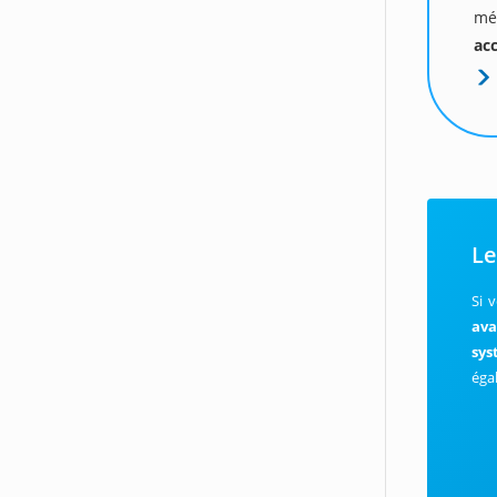
mé
acc
Le
Si 
ava
sys
éga