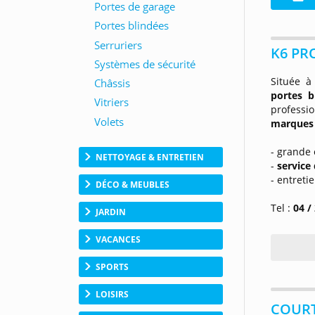
K6 PRO
Située à
portes b
professi
marques
- grande 
NETTOYAGE & ENTRETIEN
-
service
- entreti
DÉCO & MEUBLES
Tel :
04 /
JARDIN
VACANCES
SPORTS
LOISIRS
COURT