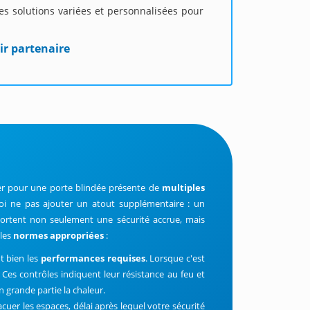
s solutions variées et personnalisées pour
ir partenaire
ter pour une porte blindée présente de
multiples
uoi ne pas ajouter un atout supplémentaire : un
pportent non seulement une sécurité accrue, mais
 les
normes
appropriées
:
nt bien les
performances requises
. Lorsque c'est
Ces contrôles indiquent leur résistance au feu et
 grande partie la chaleur.
uer les espaces, délai après lequel votre sécurité