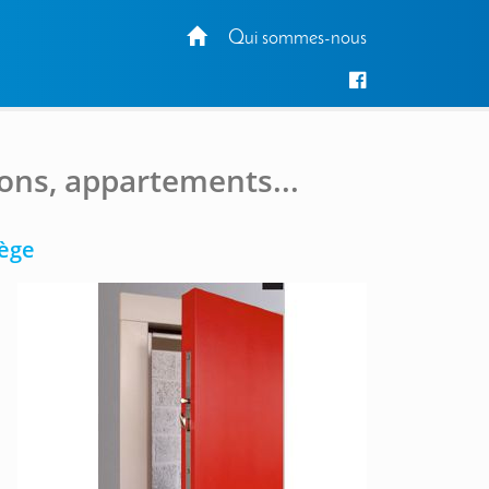
Qui sommes-nous
sons, appartements...
iège