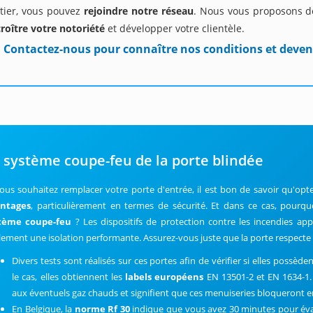
tier, vous pouvez
rejoindre notre réseau
. Nous vous proposons de
roître votre notoriété
et développer votre clientèle.
Contactez-nous pour connaître nos conditions et deven
 système coupe-feu de la porte blindée
vous souhaitez remplacer votre porte d'entrée, il est bon de savoir qu'op
ntages
, particulièrement en termes de sécurité. Et dans ce cas, pourq
tème coupe-feu
? Les dispositifs de protection contre les incendies a
lement une isolation performante. Assurez-vous juste que la porte respecte
Divers tests sont réalisés sur ces portes afin de vérifier si elles possède
le cas, elles obtiennent les
labels européens
EN 13501-2 et EN 1634-1. 
aux éventuels gaz chauds et signifient que ces menuiseries bloqueront en
En Belgique, la
norme Rf 30
indique que vous avez 30 minutes pour évac