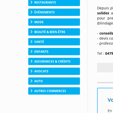
RESTAURANTS
Depuis p
ÉVÉNEMENTS
solides
a
pour pre
MODE
(blindage
BEAUTÉ & BIEN-ÊTRE
-
conseil
- devis c
SANTÉ
- profess
ENFANTS
Tel :
0479
ASSURANCES & CRÉDITS
AVOCATS
AUTO
AUTRES COMMERCES
Vo
En 