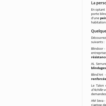
La perso
En optant 
porte bli
d'une
pei
habitation
Quelques
Découvrez 
suivants :
Blindoor -
entrepris
résistanc
AL Serrure
blindages
Blind'Art 
renforcé
Le Talon 
d'Achille
v
demandes 
AM Seva - 
s'agisse 