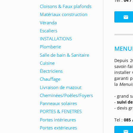
Tel :
04 /
MENUIS
Depuis 2
savoir-f
installer
garanti 
la
Menuis
- grand s
-
suivi de
- devis g
Tel :
085 