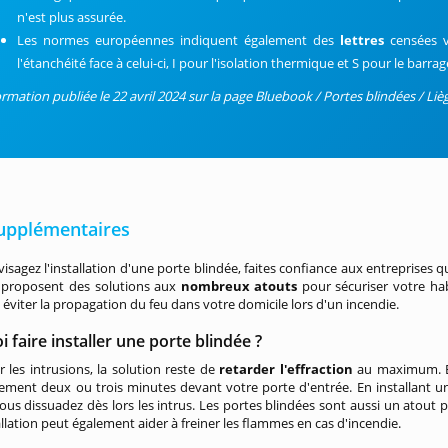
n'est plus assurée.
Les normes européennes indiquent également des
lettres
censées v
l'étanchéité face à celui-ci, I pour l'isolation thermique et S pour le barr
ormation publiée le 22 avril 2024 sur la page Bluebook / Portes blindées / Liè
supplémentaires
visagez l'installation d'une porte blindée, faites confiance aux entreprises
s proposent des solutions aux
nombreux atouts
pour sécuriser votre habi
éviter la propagation du feu dans votre domicile lors d'un incendie.
 faire installer une porte blindée ?
r les intrusions, la solution reste de
retarder l'effraction
au maximum. En
ement deux ou trois minutes devant votre porte d'entrée. En installant u
ous dissuadez dès lors les intrus. Les portes blindées sont aussi un atout 
allation peut également aider à freiner les flammes en cas d'incendie.