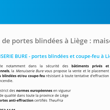
 de portes blindées à Liège : mai
ERIE BURE - portes blindées et coupe-feu à L
isée notamment dans la sécurité des
bâtiments privés et
onnels
, la
Menuiserie Bure
vous propose la vente et le placement
s blindées et/ou coupe-feu
résistant à toute tentative d'effraction
ncendie.
 strict des
normes européennes
en vigueur
 de qualité dans toute la province de Liège
ortes anti-effraction
certifiés
TheuFria