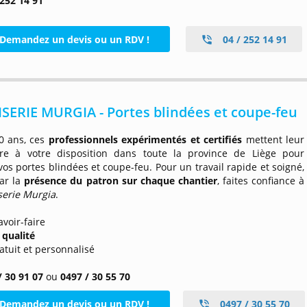
 252 14 91
Demandez un devis ou un RDV !
04 / 252 14 91
ERIE MURGIA - Portes blindées et coupe-feu
0 ans, ces
professionnels expérimentés et certifiés
mettent leur
aire à votre disposition dans toute la province de Liège pour
 vos portes blindées et coupe-feu. Pour un travail rapide et soigné,
par la
présence du patron sur chaque chantier
, faites confiance à
erie Murgia
.
avoir-faire
 qualité
ratuit et personnalisé
/ 30 91 07
ou
0497 / 30 55 70
Demandez un devis ou un RDV !
0497 / 30 55 70