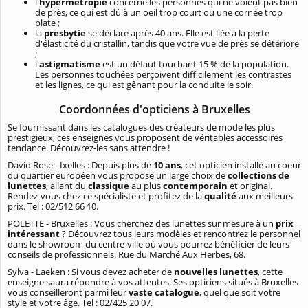
l'
hypermétropie
concerne les personnes qui ne voient pas bien
de près, ce qui est dû à un oeil trop court ou une cornée trop
plate ;
la
presbytie
se déclare après 40 ans. Elle est liée à la perte
d'élasticité du cristallin, tandis que votre vue de près se détériore
;
l'
astigmatisme
est un défaut touchant 15 % de la population.
Les personnes touchées perçoivent difficilement les contrastes
et les lignes, ce qui est gênant pour la conduite le soir.
Coordonnées d'opticiens à Bruxelles
Se fournissant dans les catalogues des créateurs de mode les plus
prestigieux, ces enseignes vous proposent de véritables accessoires
tendance. Découvrez-les sans attendre !
David Rose - Ixelles : Depuis plus de
10 ans
, cet opticien installé au coeur
du quartier européen vous propose un large choix de
collections de
lunettes
, allant du
classique
au plus
contemporain
et original.
Rendez-vous chez ce spécialiste et profitez de la
qualité
aux meilleurs
prix. Tel : 02/512 66 10.
POLETTE - Bruxelles : Vous cherchez des lunettes sur mesure à un
prix
intéressant
? Découvrez tous leurs modèles et rencontrez le personnel
dans le showroom du centre-ville où vous pourrez bénéficier de leurs
conseils de professionnels. Rue du Marché Aux Herbes, 68.
Sylva - Laeken : Si vous devez acheter de
nouvelles lunettes
, cette
enseigne saura répondre à vos attentes. Ses opticiens situés à Bruxelles
vous conseilleront parmi leur
vaste catalogue
, quel que soit votre
style et votre âge. Tel : 02/425 20 07.