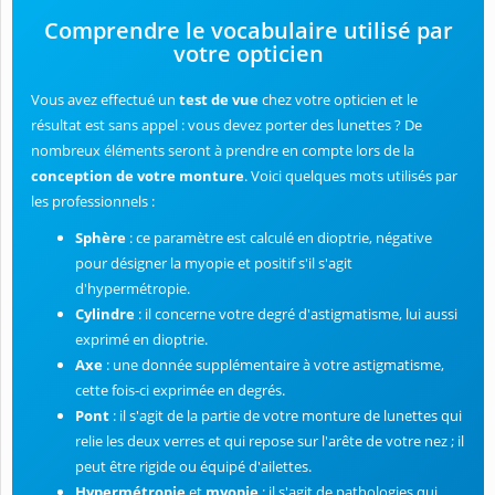
Comprendre le vocabulaire utilisé par
votre opticien
Vous avez effectué un
test de vue
chez votre opticien et le
résultat est sans appel : vous devez porter des lunettes ? De
nombreux éléments seront à prendre en compte lors de la
conception de votre monture
. Voici quelques mots utilisés par
les professionnels :
Sphère
: ce paramètre est calculé en dioptrie, négative
pour désigner la myopie et positif s'il s'agit
d'hypermétropie.
Cylindre
: il concerne votre degré d'astigmatisme, lui aussi
exprimé en dioptrie.
Axe
: une donnée supplémentaire à votre astigmatisme,
cette fois-ci exprimée en degrés.
Pont
: il s'agit de la partie de votre monture de lunettes qui
relie les deux verres et qui repose sur l'arête de votre nez ; il
peut être rigide ou équipé d'ailettes.
Hypermétropie
et
myopie
: il s'agit de pathologies qui