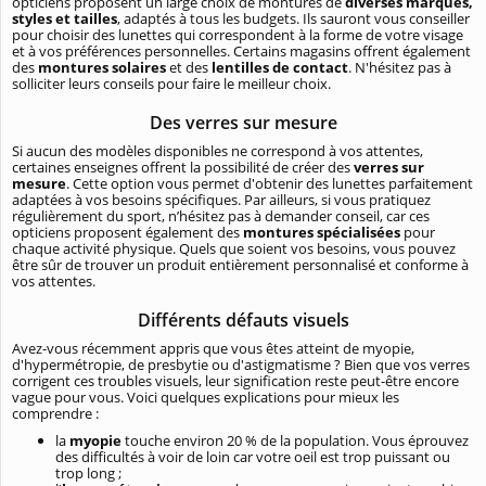
opticiens proposent un large choix de montures de
diverses marques,
styles et tailles
, adaptés à tous les budgets. Ils sauront vous conseiller
pour choisir des lunettes qui correspondent à la forme de votre visage
et à vos préférences personnelles. Certains magasins offrent également
des
montures solaires
et des
lentilles de contact
. N'hésitez pas à
solliciter leurs conseils pour faire le meilleur choix.
Des verres sur mesure
Si aucun des modèles disponibles ne correspond à vos attentes,
certaines enseignes offrent la possibilité de créer des
verres sur
mesure
. Cette option vous permet d'obtenir des lunettes parfaitement
adaptées à vos besoins spécifiques. Par ailleurs, si vous pratiquez
régulièrement du sport, n’hésitez pas à demander conseil, car ces
opticiens proposent également des
montures spécialisées
pour
chaque activité physique. Quels que soient vos besoins, vous pouvez
être sûr de trouver un produit entièrement personnalisé et conforme à
vos attentes.
Différents défauts visuels
Avez-vous récemment appris que vous êtes atteint de myopie,
d'hypermétropie, de presbytie ou d'astigmatisme ? Bien que vos verres
corrigent ces troubles visuels, leur signification reste peut-être encore
vague pour vous. Voici quelques explications pour mieux les
comprendre :
la
myopie
touche environ 20 % de la population. Vous éprouvez
des difficultés à voir de loin car votre oeil est trop puissant ou
trop long ;