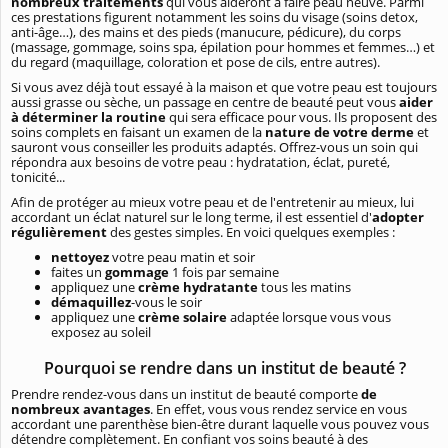
nombreux traitements
qui vous aideront à faire peau neuve. Parmi
ces prestations figurent notamment les soins du visage (soins detox,
anti-âge…), des mains et des pieds (manucure, pédicure), du corps
(massage, gommage, soins spa, épilation pour hommes et femmes…) et
du regard (maquillage, coloration et pose de cils, entre autres).
Si vous avez déjà tout essayé à la maison et que votre peau est toujours
aussi grasse ou sèche, un passage en centre de beauté peut vous
aider
à déterminer la routine
qui sera efficace pour vous. Ils proposent des
soins complets en faisant un examen de la
nature de votre derme
et
sauront vous conseiller les produits adaptés. Offrez-vous un soin qui
répondra aux besoins de votre peau : hydratation, éclat, pureté,
tonicité...
Afin de protéger au mieux votre peau et de l'entretenir au mieux, lui
accordant un éclat naturel sur le long terme, il est essentiel d'
adopter
régulièrement
des gestes simples. En voici quelques exemples :
nettoyez
votre peau matin et soir
faites un
gommage
1 fois par semaine
appliquez une
crème hydratante
tous les matins
démaquillez
-vous le soir
appliquez une
crème solaire
adaptée lorsque vous vous
exposez au soleil
Pourquoi se rendre dans un institut de beauté ?
Prendre rendez-vous dans un institut de beauté comporte
de
nombreux avantages
. En effet, vous vous rendez service en vous
accordant une parenthèse bien-être durant laquelle vous pouvez vous
détendre complètement. En confiant vos soins beauté à des