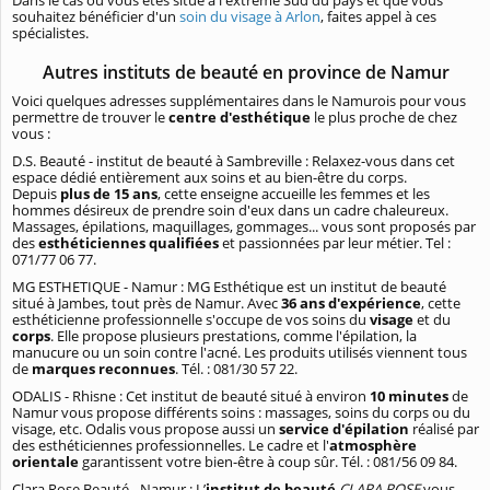
Dans le cas où vous êtes situé à l'extrême Sud du pays et que vous
souhaitez bénéficier d'un
soin du visage à Arlon
, faites appel à ces
spécialistes.
Autres instituts de beauté en province de Namur
Voici quelques adresses supplémentaires dans le Namurois pour vous
permettre de trouver le
centre d'esthétique
le plus proche de chez
vous :
D.S. Beauté - institut de beauté à Sambreville : Relaxez-vous dans cet
espace dédié entièrement aux soins et au bien-être du corps.
Depuis
plus de 15 ans
, cette enseigne accueille les femmes et les
hommes désireux de prendre soin d'eux dans un cadre chaleureux.
Massages, épilations, maquillages, gommages... vous sont proposés par
des
esthéticiennes qualifiées
et passionnées par leur métier. Tel :
071/77 06 77.
MG ESTHETIQUE - Namur : MG Esthétique est un institut de beauté
situé à Jambes, tout près de Namur. Avec
36 ans d'expérience
, cette
esthéticienne professionnelle s'occupe de vos soins du
visage
et du
corps
. Elle propose plusieurs prestations, comme l'épilation, la
manucure ou un soin contre l'acné. Les produits utilisés viennent tous
de
marques reconnues
. Tél. : 081/30 57 22.
ODALIS - Rhisne : Cet institut de beauté situé à environ
10 minutes
de
Namur vous propose différents soins : massages, soins du corps ou du
visage, etc. Odalis vous propose aussi un
service d'épilation
réalisé par
des esthéticiennes professionnelles. Le cadre et l'
atmosphère
orientale
garantissent votre bien-être à coup sûr. Tél. : 081/56 09 84.
Clara Rose Beauté - Namur : L’
institut de beauté
CLARA ROSE
vous