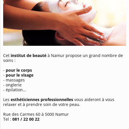
Cet
institut de beauté
à Namur propose un grand nombre de
soins :
-
p
our le corps
-
p
our le visage
-
m
assages
-
o
nglerie
- é
pilation…
Les
esthéticiennes professionnelles
vous aideront à vous
relaxer et à prendre soin de votre peau.
Rue des Carmes 60 à 5000 Namur
Tel :
081 / 22 00 22