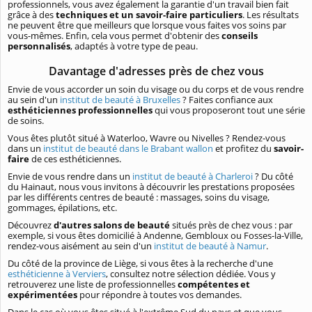
professionnels, vous avez également la garantie d'un travail bien fait
grâce à des
techniques et un savoir-faire particuliers
. Les résultats
ne peuvent être que meilleurs que lorsque vous faites vos soins par
vous-mêmes. Enfin, cela vous permet d'obtenir des
conseils
personnalisés
, adaptés à votre type de peau.
Davantage d'adresses près de chez vous
Envie de vous accorder un soin du visage ou du corps et de vous rendre
au sein d'un
institut de beauté à Bruxelles
? Faites confiance aux
esthéticiennes professionnelles
qui vous proposeront tout une série
de soins.
Vous êtes plutôt situé à Waterloo, Wavre ou Nivelles ? Rendez-vous
dans un
institut de beauté dans le Brabant wallon
et profitez du
savoir-
faire
de ces esthéticiennes.
Envie de vous rendre dans un
institut de beauté à Charleroi
? Du côté
du Hainaut, nous vous invitons à découvrir les prestations proposées
par les différents centres de beauté : massages, soins du visage,
gommages, épilations, etc.
Découvrez
d'autres salons de beauté
situés près de chez vous : par
exemple, si vous êtes domicilié à Andenne, Gembloux ou Fosses-la-Ville,
rendez-vous aisément au sein d'un
institut de beauté à Namur
.
Du côté de la province de Liège, si vous êtes à la recherche d'une
esthéticienne à Verviers
, consultez notre sélection dédiée. Vous y
retrouverez une liste de professionnelles
compétentes et
expérimentées
pour répondre à toutes vos demandes.