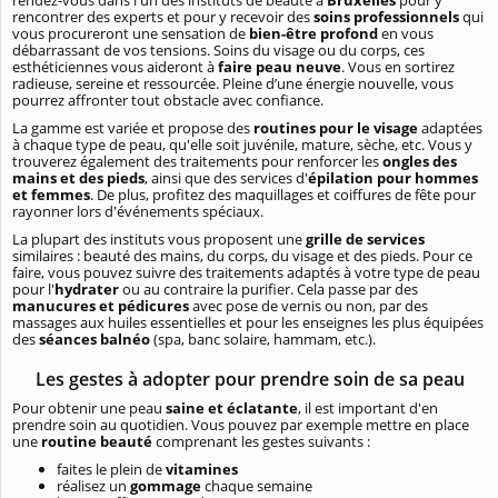
rencontrer des experts et pour y recevoir des
soins professionnels
qui
vous procureront une sensation de
bien-être profond
en vous
débarrassant de vos tensions. Soins du visage ou du corps, ces
esthéticiennes vous aideront à
faire peau neuve
. Vous en sortirez
radieuse, sereine et ressourcée. Pleine d’une énergie nouvelle, vous
pourrez affronter tout obstacle avec confiance.
La gamme est variée et propose des
routines pour le visage
adaptées
à chaque type de peau, qu'elle soit juvénile, mature, sèche, etc. Vous y
trouverez également des traitements pour renforcer les
ongles des
mains et des pieds
, ainsi que des services d'
épilation pour hommes
et femmes
. De plus, profitez des maquillages et coiffures de fête pour
rayonner lors d'événements spéciaux.
La plupart des instituts vous proposent une
grille de services
similaires : beauté des mains, du corps, du visage et des pieds. Pour ce
faire, vous pouvez suivre des traitements adaptés à votre type de peau
pour l'
hydrater
ou au contraire la purifier. Cela passe par des
manucures et pédicures
avec pose de vernis ou non, par des
massages aux huiles essentielles et pour les enseignes les plus équipées
des
séances balnéo
(spa, banc solaire, hammam, etc.).
Les gestes à adopter pour prendre soin de sa peau
Pour obtenir une peau
saine et éclatante
, il est important d'en
prendre soin au quotidien. Vous pouvez par exemple mettre en place
une
routine beauté
comprenant les gestes suivants :
faites le plein de
vitamines
réalisez un
gommage
chaque semaine