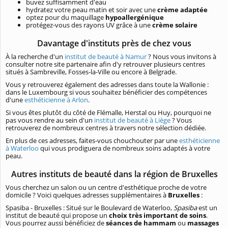
buvez suffisamment d'eau
hydratez votre peau matin et soir avec une
crème adaptée
optez pour du maquillage
hypoallergénique
protégez-vous des rayons UV grâce à une
crème solaire
Davantage d'instituts près de chez vous
À
la recherche d'un
institut de beauté à Namur
? Nous vous invitons à
consulter notre site partenaire afin d'y retrouver plusieurs centres
situés à Sambreville, Fosses-la-Ville ou encore à Belgrade.
Vous y retrouverez également des adresses dans toute la Wallonie :
dans le Luxembourg si vous souhaitez bénéficier des compétences
d'une
esthéticienne à Arlon
.
Si vous êtes plutôt du côté de Flémalle, Herstal ou Huy, pourquoi ne
pas vous rendre au sein d'un
institut de beauté à Liège
? Vous
retrouverez de nombreux centres à travers notre sélection dédiée.
En plus de ces adresses, faites-vous chouchouter par une
esthéticienne
à Waterloo
qui vous prodiguera de nombreux soins adaptés à votre
peau.
Autres instituts de beauté dans la région de Bruxelles
Vous cherchez un salon ou un centre d'esthétique proche de votre
domicile ? Voici quelques adresses supplémentaires à
Bruxelles
:
Spasiba - Bruxelles : Situé sur le Boulevard de Waterloo,
Spasiba
est un
institut de beauté qui propose un
choix très important de soins
.
Vous pourrez aussi bénéficiez de
séances de hammam
ou
massages