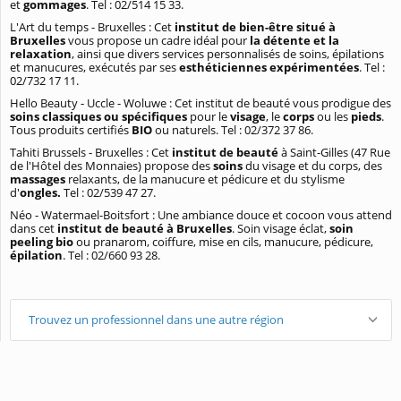
et
gommages
. Tel : 02/514 15 33.
L'Art du temps - Bruxelles : Cet
institut de bien-être situé à
Bruxelles
vous propose un cadre idéal pour
la détente et la
relaxation
, ainsi que divers services personnalisés de soins, épilations
et manucures, exécutés par ses
esthéticiennes expérimentées
. Tel :
02/732 17 11.
Hello Beauty - Uccle - Woluwe : Cet institut de beauté vous prodigue des
soins classiques ou spécifiques
pour le
visage
, le
corps
ou les
pieds
.
Tous produits certifiés
BIO
ou naturels. Tel : 02/372 37 86.
Tahiti Brussels - Bruxelles : Cet
institut de beauté
à Saint-Gilles (47 Rue
de l'Hôtel des Monnaies) propose des
soins
du visage et du corps, des
massages
relaxants, de la manucure et pédicure et du stylisme
d'
ongles.
Tel : 02/539 47 27.
Néo - Watermael-Boitsfort : Une ambiance douce et cocoon vous attend
dans cet
institut de beauté à Bruxelles
. Soin visage éclat,
soin
peeling bio
ou pranarom, coiffure, mise en cils, manucure, pédicure,
épilation
. Tel : 02/660 93 28.
Trouvez un professionnel dans une autre région