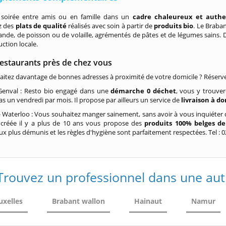
soirée entre amis ou en famille dans un
cadre chaleureux et authe
z des
plats de qualité
réalisés avec soin à partir de
produits bio
. Le Braba
ande, de poisson ou de volaille, agrémentés de pâtes et de légumes sains. D
uction locale.
restaurants près de chez vous
itez davantage de bonnes adresses à proximité de votre domicile ? Réservez
 Genval : Resto bio engagé dans une
démarche 0 déchet
, vous y trouve
as un vendredi par mois. Il propose par ailleurs un service de
livraison à do
 Waterloo : Vous souhaitez manger sainement, sans avoir à vous inquiéter 
e
créée il y a plus de 10 ans vous propose des
produits 100% belges de
ux plus démunis et les règles d'hygiène sont parfaitement respectées. Tel : 0
Trouvez un professionnel dans une aut
uxelles
Brabant wallon
Hainaut
Namur