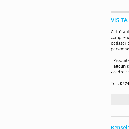
VIS TA
Cet étab
comprena
patisseri
personne
- Produit
-
aucun c
- cadre c
Tel :
0474
Rensei