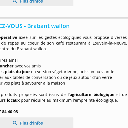
Plus d'infos
EZ-VOUS - Brabant wallon
opérative
axée sur les gestes écologiques vous propose diverses
 de repas au coeur de son café restaurant à Louvain-la-Neuve,
entre du Brabant wallon.
rez ainsi
uncher
avec vos amis
les
plats du jour
en version végétarienne, poisson ou viande
per aux tables de conversation ou de jeux autour d'un verre
r vos plats à savourer à la maison
 produits proposés sont issus de l'
agriculture biologique
et de
urs
locaux
pour réduire au maximum l'empreinte écologique.
/ 84 40 03
Plus d'infos