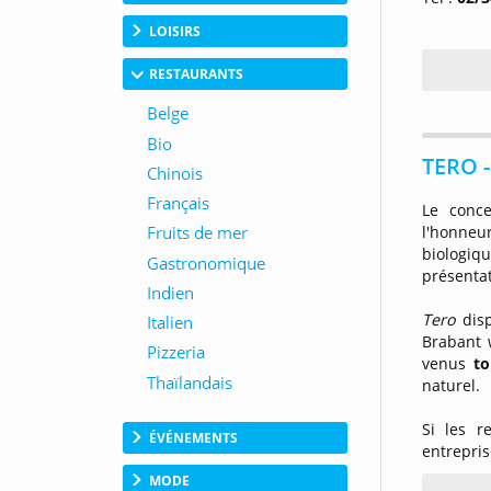
LOISIRS
RESTAURANTS
TERO -
Le conc
l'honneu
biologi
présentat
Tero
dis
Brabant w
venus
to
naturel.
Si les r
ÉVÉNEMENTS
entrepris
MODE