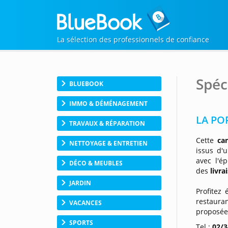
La sélection des professionnels de confiance
Spéc
BLUEBOOK
IMMO & DÉMÉNAGEMENT
LA PO
TRAVAUX & RÉPARATION
Cette
ca
NETTOYAGE & ENTRETIEN
issus d
avec l'é
DÉCO & MEUBLES
des
livra
JARDIN
Profitez
restauran
VACANCES
proposée
SPORTS
Tel :
02/3