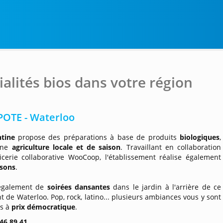
ialités bios dans votre région
POTE - Waterloo
ntine
propose des préparations à base de produits
biologiques
,
'une
agriculture locale et de saison
. Travaillant en collaboration
picerie collaborative WooCoop, l'établissement réalise également
isons
.
 également de
soirées dansantes
dans le jardin à l'arrière de ce
t de Waterloo. Pop, rock, latino... plusieurs ambiances vous y sont
s à
prix démocratique
.
46 89 41