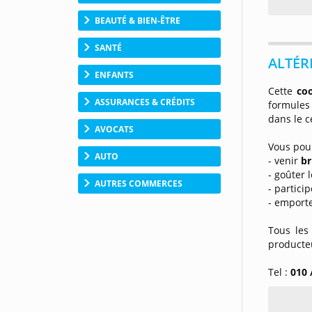
BEAUTÉ & BIEN-ÊTRE
SANTÉ
ALTÉR
ENFANTS
Cette
co
ASSURANCES & CRÉDITS
formules
dans le c
AVOCATS
Vous pour
AUTO
- venir
br
- goûter 
AUTRES COMMERCES
- partici
- emporte
Tous les
producte
Tel :
010 