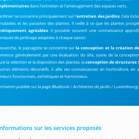
mplémentaires
dans l'entretien et l'aménagement des espaces verts.
jardinier se concentre principalement sur l'
entretien des jardins
. Cela inclu
 maladies et les parasites des plantes. Il veille à ce que les plantes pros
hétiquement agréables
. Il possède souvent une connaissance approfo
hniques de jardinage adaptées à chaque saison.
revanche, le paysagiste se concentre sur
la conception et la création d
mence généralement par une évaluation du site, suivie de la concepti
ure la sélection et la disposition des plantes, la
conception de structures
t
autres éléments décoratifs. Il allie ses connaissances en horticulture, en
érieurs fonctionnels, esthétiques et harmonieux.
ormation publiée sur la page Bluebook / Architectes de jardin / Luxembourg.
informations sur les services proposés