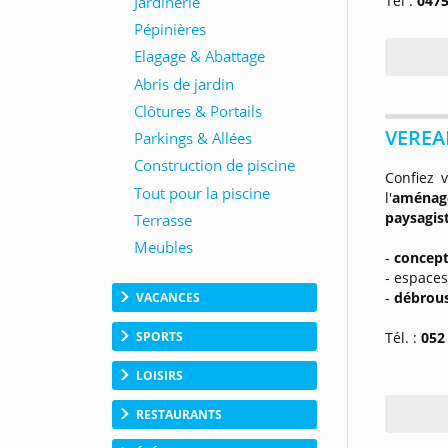
Tel :
0475
VEREA
Confiez 
l'
aménag
paysagis
-
concept
- espaces
-
débrous
VACANCES
SPORTS
Tél. :
052 
LOISIRS
RESTAURANTS