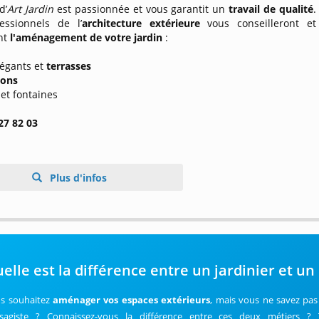
d’
Art Jardin
est passionnée et vous garantit un
travail de qualité
.
essionnels de l’
architecture extérieure
vous conseilleront et
ont
l'aménagement de votre jardin
:
légants et
terrasses
ions
 et fontaines
27 82 03
Plus d'infos
elle est la différence entre un jardinier et un
s souhaitez
aménager vos espaces extérieurs
, mais vous ne savez pas 
sagiste ? Connaissez-vous la différence entre ces deux métiers