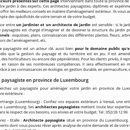
eurs présentés sur cette page
interviennent dans toute la province de L
tre jardin à des experts. Ces architectes paysagistes, diplômés et expérim
offrir les meilleurs conseils en matière d’aménagement extérieur. Ils vous 
pte des spécificités de votre terrain et de votre budget.
nce entre
un jardinier et un architecte de jardin
est sensible : si le jar
te paysagiste est chargé d'imaginer et de dessiner la structure du jardin
nnels
: esquisses, plans, connaissances des différentes plantes, fleurs, arb
lors de l'aménagement, etc.
te paysagiste est un acteur clé, aussi bien
pour le domaine public qu'en
 dès que la gestion du paysage et du territoire est en jeu. Il est amené
, des horticulteurs ou encore des pépiniéristes. Pour les clients privés, il re
s, en raison de ses nombreuses compétences. Il sera effectivement en me
 grâce à ses connaissances en écologie, en gestion durable, en permaculture, e
s paysagiste en province de Luxembourg
erchez un paysagiste pour aménager votre jardin en province de Luxe
ure extérieure :
ertrange (Luxembourg) : Confiez vos espaces extérieurs à Vereal, une entr
de Luxembourg. Ses
architectes paysagistes
mettent toute leur expertis
dans le respect de vos besoins, vos envies et votre budget. Tel : 052/26 12 99.
rez - Etalle :
Architecte paysagiste
situé en province du Luxembourg
ts dont vous pouvez rêver après analyse de votre demande et de votre terr