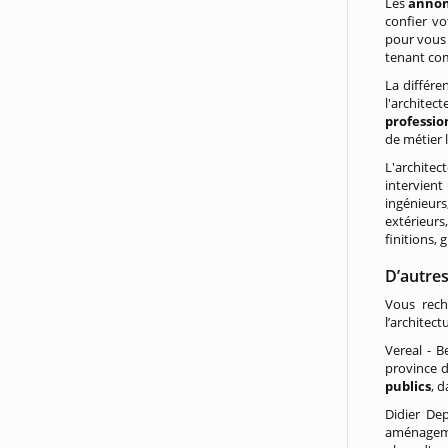
Les
annonc
confier vo
pour vous 
tenant com
La différe
l'architec
professio
de métier 
L'architec
intervient
ingénieurs
extérieur
finitions,
D’autre
Vous rech
l’architect
Vereal - B
province 
publics
, 
Didier Dep
aménagemen