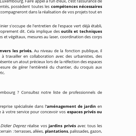
uxembourg. Faire appel à l’un d’eux, c’est l’assurance de
entés, possèdent toutes les
compétences nécessaires
accompagneront dans la réalisation de vos projets tout en
dinier s'occupe de l'entretien de l'espace vert déjà établi,
 proprement dit. Cela implique des
outils et techniques
res et végétaux, mesures au laser, coordination des corps
vers les privés.
Au niveau de la fonction publique, il
 à travailler en collaboration avec des urbanistes, des
présente un atout précieux lors de la réfection des espaces
sure de gérer l'entièreté du chantier, du croquis aux
tc.
mbourg ? Consultez notre liste de professionnels de
eprise spécialisée dans l
'aménagement de jardin
en
e à votre service pour concevoir vos
espaces privés ou
,
Didier Deprez
réalise vos
jardins privés
avec tous les
ain : terrasses, allées,
plantations
, palissades, gazon,