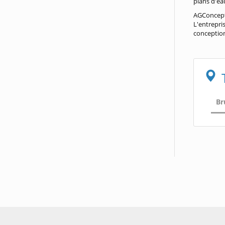
plans d'eau
AGConcept
L'entrepr
conceptio
Br