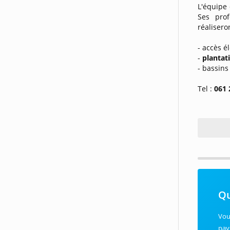
L'équipe 
Ses prof
réaliser
- accès é
-
plantat
- bassins
Tel :
061 
Qu
Vou
pay