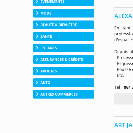
ÉVÉNEMENTS
MODE
ALEXA
BEAUTÉ & BIEN-ÊTRE
En tant 
profess
SANTÉ
d'espaces
ENFANTS
Depuis p
- Proces
ASSURANCES & CRÉDITS
- Esquiss
- Pousse 
AVOCATS
- Etc.
AUTO
Tel :
061 
AUTRES COMMERCES
ART J