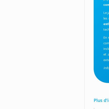
co
Le 
les
est
tec
En 
com
incl
et 
ext
Inf
Plus d'