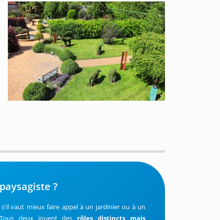
 paysagiste ?
s'il vaut mieux faire appel à un jardinier ou à un
 ? Tous deux jouent des
rôles distincts mais