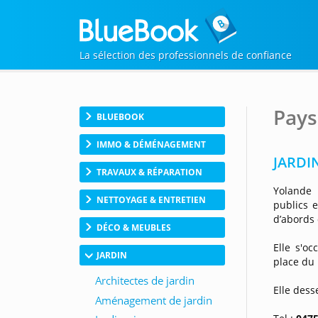
La sélection des professionnels de confiance
Pays
BLUEBOOK
IMMO & DÉMÉNAGEMENT
JARDI
TRAVAUX & RÉPARATION
Yolande 
NETTOYAGE & ENTRETIEN
publics e
d’abords 
DÉCO & MEUBLES
Elle s'o
JARDIN
place du 
Elle dess