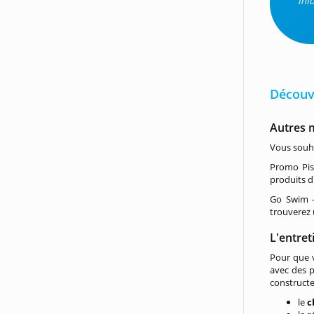
Inf
Découvr
Autres m
Vous souha
Promo Pisc
produits d'
Go Swim -
trouverez
L'entret
Pour que v
avec des p
constructe
le
c