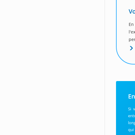
Vo
En
l'
per
En
Si 
ent
lon
qui 