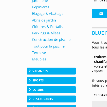
Tel :
071 
BLUE 
Vous tro
tous les
a
-
traite
-
chauffa
- volets 
- spots
VACANCES
SPORTS
Ils vous 
intérieur
LOISIRS
Tel
: 047
RESTAURANTS