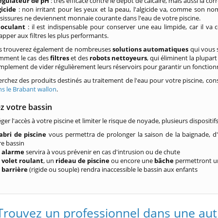
égulateur de pH
: très efficace contre le dépôt de calcaire, mais aussi la cor
gicide
: non irritant pour les yeux et la peau, l'algicide va, comme son nom
sissures ne deviennent monnaie courante dans l'eau de votre piscine.
loculant
: il est indispensable pour conserver une eau limpide, car il va 
apper aux filtres les plus performants.
us trouverez également de nombreuses
solutions automatiques
qui vous s
amment le cas des
filtres
et des
robots nettoyeurs
, qui éliminent la plupar
 simplement de vider régulièrement leurs réservoirs pour garantir un foncti
erchez des produits destinés au traitement de l'eau pour votre piscine, con
ns le Brabant wallon
.
z votre bassin
er l'accès à votre piscine et limiter le risque de noyade, plusieurs dispositif
abri de piscine
vous permettra de prolonger la saison de la baignade, d
re bassin
e
alarme
servira à vous prévenir en cas d'intrusion ou de chute
e
volet roulant
, un
rideau de piscine
ou encore une
bâche
permettront un
e
barrière
(rigide ou souple) rendra inaccessible le bassin aux enfants
Trouvez un professionnel dans une aut