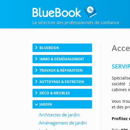
La sélection des professionnels de confiance
Acce
BLUEBOOK
IMMO & DÉMÉNAGEMENT
SERVIP
TRAVAUX & RÉPARATION
Spéciali
NETTOYAGE & ENTRETIEN
société
cabines i
DÉCO & MEUBLES
Vous tro
JARDIN
et des pr
Profitez 