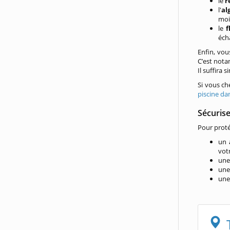
le
r
l'
al
moi
le
f
éch
Enfin, vo
C’est not
Il suffira
Si vous ch
piscine da
Sécurise
Pour protég
un
vot
un
un
un