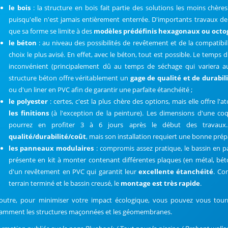
le bois
: la structure en bois fait partie des solutions les moins chères
puisqu'elle n'est jamais entièrement enterrée. D'importants travaux d
que sa forme se limite à des
modèles prédéfinis hexagonaux ou oct
le béton
: au niveau des possibilités de revêtement et de la compatibili
choix le plus avisé. En effet, avec le béton, tout est possible. Le temps d'
inconvénient (principalement dû au temps de séchage qui variera a
structure béton offre véritablement un
gage de qualité et de durabil
ou d'un liner en PVC afin de garantir une parfaite étanchéité ;
le polyester
: certes, c'est la plus chère des options, mais elle offre l'
les finitions
(à l'exception de la peinture). Les dimensions d'une coq
pourrez en profiter 3 à 6 jours après le début des travaux.
qualité/durabilité/coût
, mais son installation requiert une bonne prépa
les panneaux modulaires
: compromis assez pratique, le bassin en 
présente en kit à monter contenant différentes plaques (en métal, bét
d'un revêtement en PVC qui garantit leur
excellente étanchéité
. Co
terrain terminé et le bassin creusé, le
montage est très rapide
.
outre, pour minimiser votre impact écologique, vous pouvez vous tourn
amment les structures maçonnées et les géomembranes.