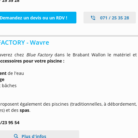
/ 25 35 28
Demandez un devis ou un RDV !
071 / 25 35 28
FACTORY - Wavre
uverez chez
Blue Factory
dans le Brabant Wallon le matériel et
ccessoires pour votre piscine :
ment
de l'eau
ge
et bâches
proposent également des piscines (traditionnelles, à débordement,
es) et des
spas
.
2/23 95 54
Plus d'infos