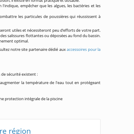
rosion, il existe en format pratique et dosable.
 l'indique, empêcher que les algues, les bactéries et les
combattre les particules de poussières qui réussissent à
eront utiles et nécessiteront peu d’efforts de votre part.
t des salissures flottantes ou déposées au fond du bassin.
onnement optimal.
sultez notre site partenaire dédié aux
accessoires pour la
s de sécurité existent :
'augmenter la température de l'eau tout en protégeant
e protection intégrale de la piscine
re région