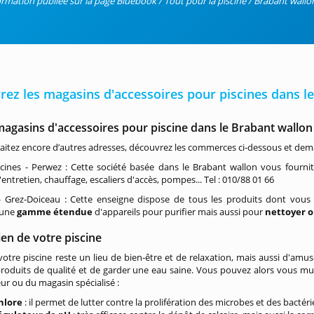
ormation publiée sur la page Bluebook / Tout pour la piscine / Brabant wallo
ez les magasins d'accessoires pour piscines dans l
agasins d'accessoires pour piscine dans le Brabant wallon
itez encore d’autres adresses, découvrez les commerces ci-dessous et dema
ines - Perwez : Cette société basée dans le Brabant wallon vous fournit 
entretien, chauffage, escaliers d'accès, pompes... Tel : 010/88 01 66
 Grez-Doiceau : Cette enseigne dispose de tous les produits dont vous
 une
gamme étendue
d'appareils pour purifier mais aussi pour
nettoyer 
ien de votre piscine
otre piscine reste un lieu de bien-être et de relaxation, mais aussi d'amus
roduits de qualité et de garder une eau saine. Vous pouvez alors vous munir
ur ou du magasin spécialisé :
hlore
: il permet de lutter contre la prolifération des microbes et des bactéri