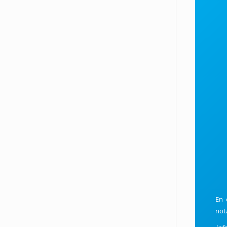
En 
not