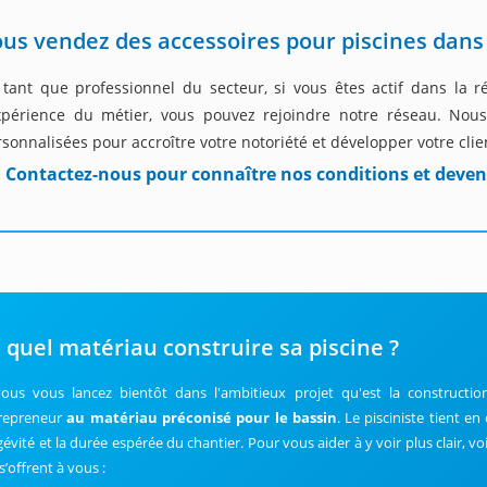
us vendez des accessoires pour piscines dans 
 tant que professionnel du secteur, si vous êtes actif dans la 
expérience du métier, vous pouvez rejoindre notre réseau. Nou
sonnalisées pour accroître votre notoriété et développer votre clie
Contactez-nous pour connaître nos conditions et deven
 quel matériau construire sa piscine ?
vous vous lancez bientôt dans l'ambitieux projet qu'est la construction
repreneur
au matériau préconisé pour le bassin
. Le pisciniste tient 
gévité et la durée espérée du chantier. Pour vous aider à y voir plus clair, vo
s’offrent à vous :