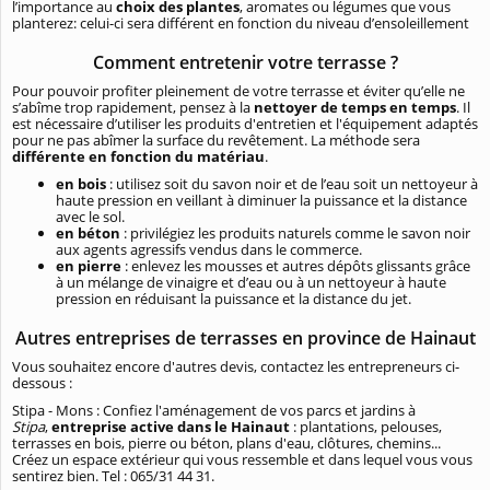
l’importance au
choix des plantes
, aromates ou légumes que vous
planterez: celui-ci sera différent en fonction du niveau d’ensoleillement
Comment entretenir votre terrasse ?
Pour pouvoir profiter pleinement de votre terrasse et éviter qu’elle ne
s’abîme trop rapidement, pensez à la
nettoyer de temps en temps
. Il
est nécessaire d’utiliser les produits d'entretien et l'équipement adaptés
pour ne pas abîmer la surface du revêtement. La méthode sera
différente en fonction du matériau
.
en bois
: utilisez soit du savon noir et de l’eau soit un nettoyeur à
haute pression en veillant à diminuer la puissance et la distance
avec le sol.
en béton
: privilégiez les produits naturels comme le savon noir
aux agents agressifs vendus dans le commerce.
en pierre
: enlevez les mousses et autres dépôts glissants grâce
à un mélange de vinaigre et d’eau ou à un nettoyeur à haute
pression en réduisant la puissance et la distance du jet.
Autres entreprises de terrasses en province de Hainaut
Vous souhaitez encore d'autres devis, contactez les entrepreneurs ci-
dessous :
Stipa - Mons : Confiez l'aménagement de vos parcs et jardins à
Stipa
,
entreprise active dans le Hainaut
: plantations, pelouses,
terrasses en bois, pierre ou béton, plans d'eau, clôtures, chemins...
Créez un espace extérieur qui vous ressemble et dans lequel vous vous
sentirez bien. Tel : 065/31 44 31.