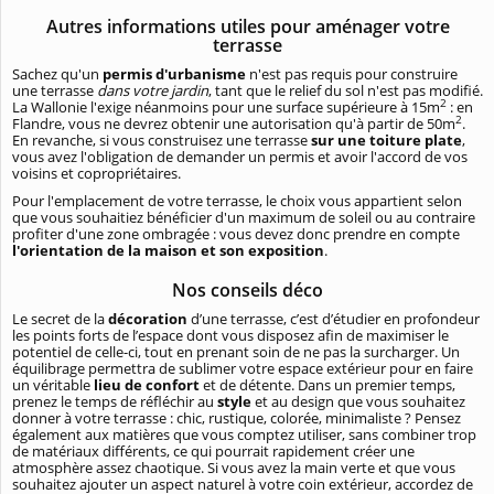
Autres informations utiles pour aménager votre
terrasse
Sachez qu'un
permis d'urbanisme
n'est pas requis pour construire
une terrasse
dans votre jardin
, tant que le relief du sol n'est pas modifié.
2
La Wallonie l'exige néanmoins pour une surface supérieure à 15m
: en
2
Flandre, vous ne devrez obtenir une autorisation qu'à partir de 50m
.
En revanche, si vous construisez une terrasse
sur une toiture plate
,
vous avez l'obligation de demander un permis et avoir l'accord de vos
voisins et copropriétaires.
Pour l'emplacement de votre terrasse, le choix vous appartient selon
que vous souhaitiez bénéficier d'un maximum de soleil ou au contraire
profiter d'une zone ombragée : vous devez donc prendre en compte
l'orientation de la maison et son exposition
.
Nos conseils déco
Le secret de la
décoration
d’une terrasse, c’est d’étudier en profondeur
les points forts de l’espace dont vous disposez afin de maximiser le
potentiel de celle-ci, tout en prenant soin de ne pas la surcharger. Un
équilibrage permettra de sublimer votre espace extérieur pour en faire
un véritable
lieu de confort
et de détente. Dans un premier temps,
prenez le temps de réfléchir au
style
et au design que vous souhaitez
donner à votre terrasse : chic, rustique, colorée, minimaliste ? Pensez
également aux matières que vous comptez utiliser, sans combiner trop
de matériaux différents, ce qui pourrait rapidement créer une
atmosphère assez chaotique. Si vous avez la main verte et que vous
souhaitez ajouter un aspect naturel à votre coin extérieur, accordez de