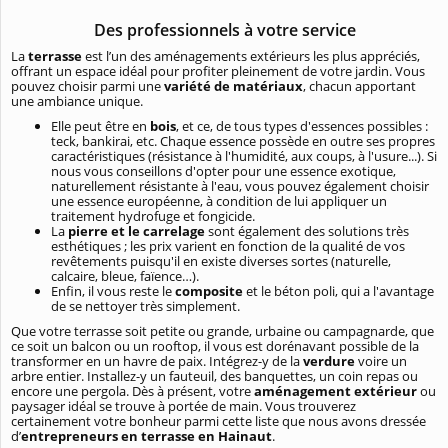
Des professionnels à votre service
La
terrasse
est l’un des aménagements extérieurs les plus appréciés,
offrant un espace idéal pour profiter pleinement de votre jardin. Vous
pouvez choisir parmi une
variété de matériaux
, chacun apportant
une ambiance unique.
Elle peut être en
bois
, et ce, de tous types d'essences possibles :
teck, bankirai, etc. Chaque essence possède en outre ses propres
caractéristiques (résistance à l'humidité, aux coups, à l'usure...). Si
nous vous conseillons d'opter pour une essence exotique,
naturellement résistante à l'eau, vous pouvez également choisir
une essence européenne, à condition de lui appliquer un
traitement hydrofuge et fongicide.
La
pierre et le carrelage
sont également des solutions très
esthétiques ; les prix varient en fonction de la qualité de vos
revêtements puisqu'il en existe diverses sortes (naturelle,
calcaire, bleue, faïence…).
Enfin, il vous reste le
composite
et le béton poli, qui a l'avantage
de se nettoyer très simplement.
Que votre terrasse soit petite ou grande, urbaine ou campagnarde, que
ce soit un balcon ou un rooftop, il vous est dorénavant possible de la
transformer en un havre de paix. Intégrez-y de la
verdure
voire un
arbre entier. Installez-y un fauteuil, des banquettes, un coin repas ou
encore une pergola. Dès à présent, votre
aménagement extérieur
ou
paysager idéal se trouve à portée de main. Vous trouverez
certainement votre bonheur parmi cette liste que nous avons dressée
d’
entrepreneurs en terrasse en Hainaut
.