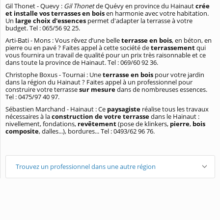
Gil Thonet - Quevy :
Gil Thonet
de Quévy en province du Hainaut
crée
et installe vos terrasses en bois
en harmonie avec votre habitation.
Un
large choix d'essences
permet d'adapter la terrasse à votre
budget. Tel : 065/56 92 25.
Arti-Bati - Mons : Vous rêvez d’une belle
terrasse en bois
, en béton, en
pierre ou en pavé ? Faites appel à cette société de
terrassement
qui
vous fournira un travail de qualité pour un prix très raisonnable et ce
dans toute la province de Hainaut. Tel : 069/60 92 36.
Christophe Boxus - Tournai : Une
terrasse en bois
pour votre jardin
dans la région du Hainaut ? Faites appel à un professionnel pour
construire votre terrasse
sur mesure
dans de nombreuses essences.
Tel : 0475/97 40 97.
Sébastien Marchand - Hainaut : Ce
paysagiste
réalise tous les travaux
nécessaires à la
construction de votre terrasse
dans le Hainaut :
nivellement, fondations,
revêtement
(pose de klinkers,
pierre
,
bois
composite
, dalles...), bordures... Tel : 0493/62 96 76.
Trouvez un professionnel dans une autre région