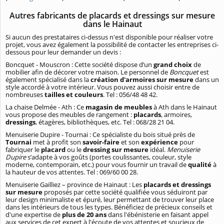
Autres fabricants de placards et dressings sur mesure
dans le Hainaut
Si aucun des prestataires ci-dessus n'est disponible pour réaliser votre
projet, vous avez également la possibilité de contacter les entreprises ci-
dessous pour leur demander un devis :
Boncquet - Mouscron : Cette société dispose d’un
grand choix
de
mobilier afin de décorer votre maison. Le personnel de
Boncquet
est
également spécialisé dans la
création d'armoires sur mesure
dans un
style accordé à votre intérieur. Vous pouvez aussi choisir entre de
nombreuses
tailles et couleurs
. Tel : 056/48 48 42.
La chaise Delmée - Ath : Ce
magasin de meubles
à Ath dans le Hainaut
vous propose des meubles de rangement :
placards
, armoires,
dressings
, étagères, bibliothèques, etc. Tel : 068/28 21 04.
Menuiserie Dupire - Tournai : Ce spécialiste du bois situé près de
Tournai
met à profit son
savoir-faire
et son
expérience
pour
fabriquer le
placard
ou le
dressing sur mesure
idéal.
Menuiserie
Dupire
s’adapte à vos goûts (portes coulissantes, couleur, style
moderne, contemporain, etc.) pour vous fournir un travail de
qualité
à
la hauteur de vos attentes. Tel : 069/60 00 28.
Menuiserie Gailliez – province de Hainaut : Les
placards et dressings
sur mesure
proposés par cette société qualifiée vous séduiront par
leur design minimaliste et épuré, leur permettant de trouver leur place
dans les intérieurs de tous les types. Bénéficiez de précieux conseils et
d'une expertise de
plus de 20 ans
dans l'ébénisterie en faisant appel
aux services de cet expert à l'écoute de vos attentes et soucieux de