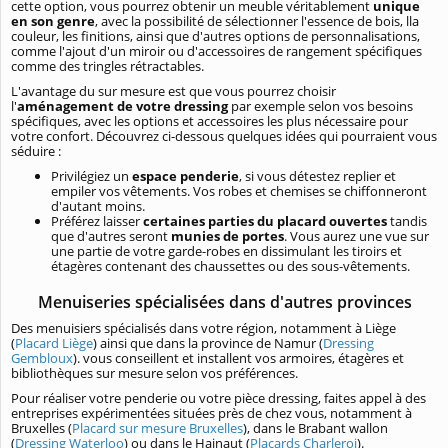
cette option, vous pourrez obtenir un meuble véritablement
unique
en son genre
, avec la possibilité de sélectionner l'essence de bois, lla
couleur, les finitions, ainsi que d'autres options de personnalisations,
comme l'ajout d'un miroir ou d'accessoires de rangement spécifiques
comme des tringles rétractables.
L'avantage du sur mesure est que vous pourrez choisir
l'
aménagement de votre dressing
par exemple selon vos besoins
spécifiques, avec les options et accessoires les plus nécessaire pour
votre confort. Découvrez ci-dessous quelques idées qui pourraient vous
séduire :
Privilégiez un
espace penderie
, si vous détestez replier et
empiler vos vêtements. Vos robes et chemises se chiffonneront
d'autant moins.
Préférez laisser
certaines parties du placard ouvertes
tandis
que d'autres seront
munies de portes
. Vous aurez une vue sur
une partie de votre garde-robes en dissimulant les tiroirs et
étagères contenant des chaussettes ou des sous-vêtements.
Menuiseries spécialisées dans d'autres provinces
Des menuisiers spécialisés dans votre région, notamment à Liège
(
Placard Liège
) ainsi que dans la province de Namur (
Dressing
Gembloux
). vous conseillent et installent vos armoires, étagères et
bibliothèques sur mesure selon vos préférences.
Pour réaliser votre penderie ou votre pièce dressing, faites appel à des
entreprises expérimentées situées près de chez vous, notamment à
Bruxelles (
Placard sur mesure Bruxelles
), dans le Brabant wallon
(
Dressing Waterloo
) ou dans le Hainaut (
Placards Charleroi
).