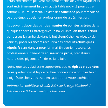
Leurs excréments peuvent rapidement enlaidir votre façade et ils
sont
extrêmement bruyants
, véritable nocivité pour votre
sommeil. Heureusement, il existe des
solutions
pour remédier à
ce problème : appeler un professionnel de la désinfection.
Ils peuvent placer des
bandes munies de pointes
acérées dans
quelques endroits stratégiques, installer un
fil en métal
tendu
par-dessus la rambarde dans le but d’empêcher les oiseaux de
venir s’y poser ou encore recourir à des
produits chimiques
répulsifs
sans danger pour l’animal. En dernier recours, les
professionnels utilisent des
oiseaux de proie
, prédateurs
naturels des pigeons, afin de les faire fuir.
Notez que ces volatiles ne supportent pas les
épices piquantes
telles que le curry et le poivre. Une bonne astuce pour les tenir
éloignés de chez vous est d'en saupoudrer votre extérieur.
Information publiée le 12 août 2024 sur la page Bluebook /
Désinfection & Extermination / Bruxelles.