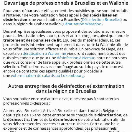
Davantage de professionnels à Bruxelles et en Wallonie
Pour vous débarrasser efficacement des nuisibles qui se sont introduits
à l'intérieur de votre habitation faites appel à des
spécialistes en
désinfection
, que vous habitiez à Bruxelles (
Désinfection Bruxelles
) ou
dans la région du Brabant wallon (
Dératisation Waterloo
).
Des entreprises spécialisées vous proposent des solutions sur mesure
pour la dératisation des souris, rats et autres rongeurs, ainsi que pour le
traitement des punaises de lit
. Équipés du matériel adéquat, ces
professionnels interviennent rapidement dans toute la Wallonie afin de
vous offrir une solution efficace et durable. En province de Liège, des
experts en
dératisation à Waremme
viendront rapidement à bout des
nuisibles, tandis que pour une
désinfection à Namur
, nous ne pouvons
que vous conseiller de faire appel aux professionnels de cette autre
sélection. Enfin, si vous avez emménagé au sud du pays, le mieux est
encore de contacter ces agents qualifiés pour procéder à
une
extermination de cafards au Luxembourg
.
Autres entreprises de désinfection et extermination
dans la région de Bruxelles
Vous souhaitez encore d'autres devis, n'hésitez pas à contacter les
professionnels ci-dessous :
Allomouss - Bruxelles : Active à Bruxelles et dans toute la Belgique
depuis plus de 15 ans, cette entreprise se charge de la
dératisation
, de
la
désinsectisation
et de la
désinfection
de votre habitation afin de
vous débarrasser des insectes et autres nuisibles. Forts d'une belle
expérience et de connaissances approfondies, ces professionnels