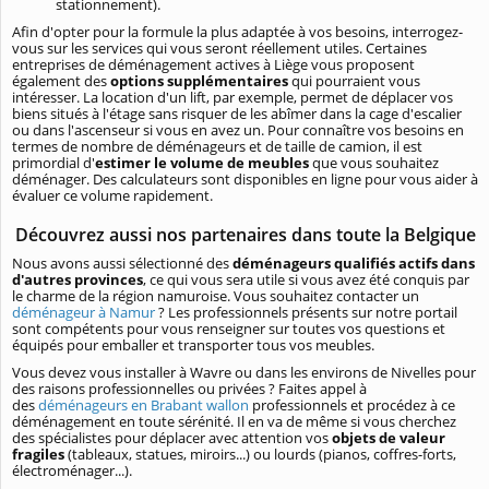
stationnement).
Afin d'opter pour la formule la plus adaptée à vos besoins, interrogez-
vous sur les services qui vous seront réellement utiles. Certaines
entreprises de déménagement actives à Liège vous proposent
également des
options supplémentaires
qui pourraient vous
intéresser. La location d'un lift, par exemple, permet de déplacer vos
biens situés à l'étage sans risquer de les abîmer dans la cage d'escalier
ou dans l'ascenseur si vous en avez un. Pour connaître vos besoins en
termes de nombre de déménageurs et de taille de camion, il est
primordial d'
estimer le volume de meubles
que vous souhaitez
déménager. Des calculateurs sont disponibles en ligne pour vous aider à
évaluer ce volume rapidement.
Découvrez aussi nos partenaires dans toute la Belgique
Nous avons aussi sélectionné des
déménageurs qualifiés actifs dans
d'autres provinces
, ce qui vous sera utile si vous avez été conquis par
le charme de la région namuroise. Vous souhaitez contacter un
déménageur à Namur
? Les professionnels présents sur notre portail
sont compétents pour vous renseigner sur toutes vos questions et
équipés pour emballer et transporter tous vos meubles.
Vous devez vous installer à Wavre ou dans les environs de Nivelles pour
des raisons professionnelles ou privées ? Faites appel à
des
déménageurs en Brabant wallon
professionnels et procédez à ce
déménagement en toute sérénité. Il en va de même si vous cherchez
des spécialistes pour déplacer avec attention vos
objets de valeur
fragiles
(tableaux, statues, miroirs...) ou lourds (pianos, coffres-forts,
électroménager...).