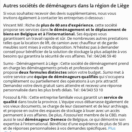
Autres sociétés de déménageurs dans la région de Liège
Si vous souhaitez recevoir des devis supplémentaires, nous vous
invitons également à contacter les entreprises ci-dessous :
Vincent Mil : Riche de
plus de 60 ans d’expérience
, cette société
propose ses services dans
le déménagement et le déplacement de
biens en Belgique et à l’international.
Ses équipes vous
garantissent un travail rapide et sûr. De nombreuses autres prestations
telles que la location de lift, de camion avec chauffeur et de garde-
meubles sont mises à votre disposition. N'hésitez pas à demander
conseil pour bénéficier de la solution de stockage la plus adaptée à vos
besoins qui garantira la sécurité de vos affaires. Tel : 04/246 59 40
Sumo - Déménagement à Liège : Cette société de déménagement prend
en charge les déménagements privés et professionnels et
propose
deux formules distinctes
selon votre budget.
Sumo
met à
votre service une
équipe de déménageurs qualifiés
qui s'occupera
complètement ou partiellement des opérations à un prix attractif.
Demandez votre devis gratuit sans attendre et recevez une réponse
personnalisée dans les plus brefs délais. Tel : 04/343 53 10
Fossoul & Fils : Cette entreprise familiale vous garantit un
service de
qualité
dans toute la province. L'équipe vous débarrasse également de
vos vieux documents, se charge de leur classement et de leur archivage,
et propose en outre des espaces de stockage à louer avec un accès
permanent à vos affaires. De plus,
Fossoul
est membre de la CBD, mais
aussi le seul
déménageur Demeco
de Belgique, ce qui démontre son
expertise à l'international. Bénéficiez d'une expérience de plus de 50 ans
et de réponses personnalisées à vos demandes spécifiques.
Plus