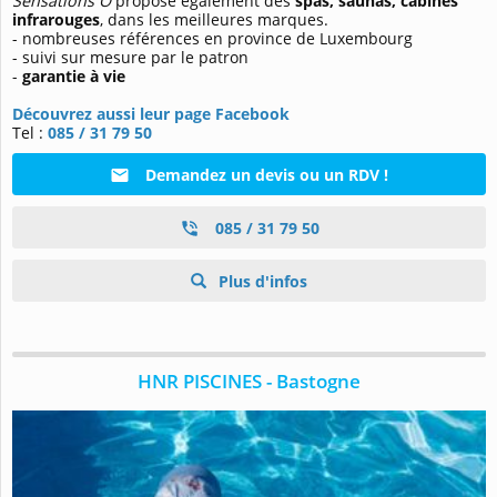
Sensations Ô
propose également des
spas, saunas, cabines
infrarouges
, dans les meilleures marques.
- nombreuses références en province de Luxembourg
- suivi sur mesure par le patron
-
garantie à vie
Découvrez aussi leur page Facebook
Tel :
085 / 31 79 50
Demandez un devis ou un RDV !
085 / 31 79 50
Plus d'infos
HNR PISCINES - Bastogne