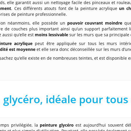
ds, elle garantit aussi un nettoyage facile des pinceaux et roulea
ement
. Ces différents atouts font de la peinture acrylique
un ch
rises de peinture professionnelle.
tion néanmoins, elle possède un
pouvoir couvrant moindre
que 
 de couches plus important ainsi qu’un support parfaitement lis
 aussi qu’elle est
moins lessivable
sur les murs que sa principale
inture acrylique
peut être appliquée sur tous les murs intér
idité est moyenne
et elle sera donc déconseillée sur les murs d’un
 sachez qu’elle existe en de nombreuses teintes, et est disponible en 
 glycéro, idéale pour tous
mps privilégiée, la
peinture glycéro
est aujourd’hui souvent dél
nte et plus simple d’utilisation. Pourtant, elle possède également 