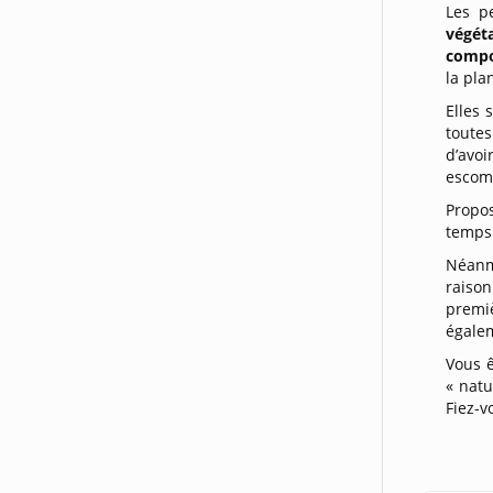
Les pe
végét
compo
la pla
Elles 
toutes
d’avo
escom
Propo
temps
Néanm
raison
premi
égalem
Vous ê
« natu
Fiez-v