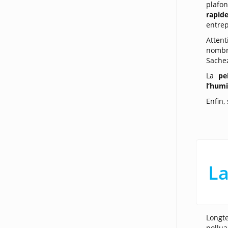
plafon
rapid
entrep
Atten
nombre
Sachez
La
pe
l’hum
Enfin,
La
Longte
pollua