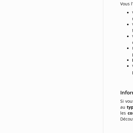
Vous l
Info
Si vou
au
ty
les
co
Découv