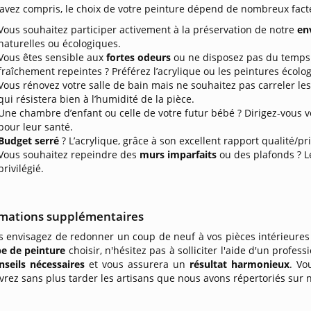
’avez compris, le choix de votre peinture dépend de nombreux fact
Vous souhaitez participer activement à la préservation de notre
en
naturelles ou écologiques.
Vous êtes sensible aux
fortes odeurs
ou ne disposez pas du temps 
fraîchement repeintes ? Préférez l’acrylique ou les peintures écolo
Vous rénovez votre salle de bain mais ne souhaitez pas carreler le
qui résistera bien à l’humidité de la pièce.
Une chambre d’enfant ou celle de votre futur bébé ? Dirigez-vous v
pour leur santé.
Budget serré
? L’acrylique, grâce à son excellent rapport qualité/pri
Vous souhaitez repeindre des
murs imparfaits
ou des plafonds ? Le
privilégié.
rmations supplémentaires
s envisagez de redonner un coup de neuf à vos pièces intérieur
pe de peinture
choisir, n'hésitez pas à solliciter l'aide d'un profes
nseils
nécessaires
et vous assurera un
résultat harmonieux
. Vo
rez sans plus tarder les artisans que nous avons répertoriés sur 