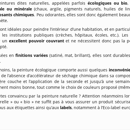
intures dites naturelles, appelées parfois
écologiques ou bio
,
ale ou minérale
(chaux, argile, pigments naturels, huiles de lin
sants chimiques
. Peu odorantes, elles sont donc également bea
nète.
sont idéales pour peindre l’intérieur d’une habitation, et en particu
 les institutions publiques (crèches, hôpitaux, écoles, etc.). Le
ir un
excellent pouvoir couvrant
et ne nécessitent donc pas la 
pté.
sées en
finitions variées
(satiné, mat, brillant), elles sont durable
.
oins, la peinture écologique comporte aussi quelques
inconvéni
 de l’absence d’accélérateur de séchage chimique dans sa composit
ère couche et l’application de la seconde et jusqu’à une semai
ent moins bonne, tout comme le choix de couleurs proposé (même si
tes convaincu par la peinture naturelle ? Attention néanmoins lors
relle » ou « bio » ne suffit pas à vous assurer un produit sécur
ous aux étiquettes ainsi qu’aux
labels
, notamment à l’Eco-label euro