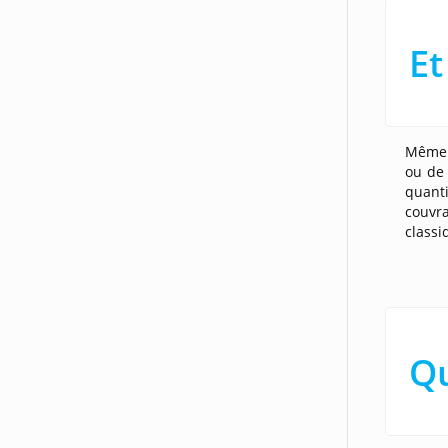
Et
Même s
ou de 
quanti
couvr
classi
Qu