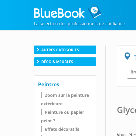
La sélection des professionnels de confiance
AUTRES CATÉGORIES
DÉCO & MEUBLES
Br
Peintres
Zoom sur la peinture
extérieure
Glyc
Peinture ou papier
peint ?
Effets décoratifs
Vous êtes