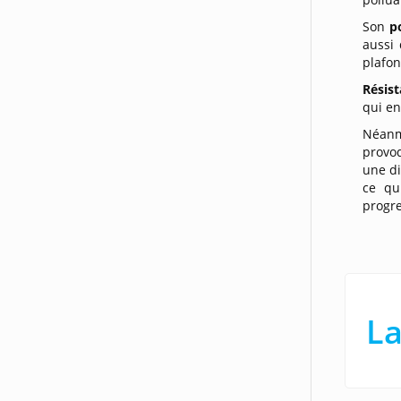
Son
p
aussi
plafon
Résis
qui en
Néanm
provo
une di
ce qu
progre
La