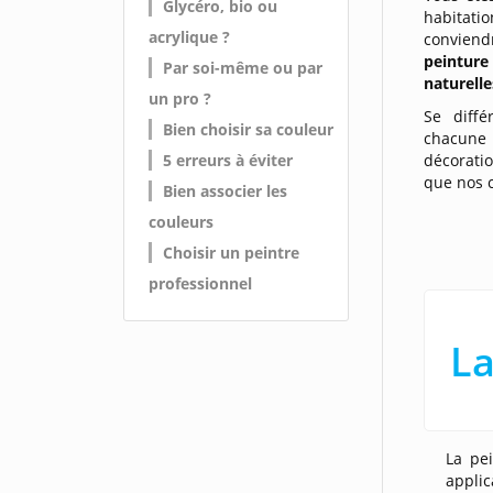
Glycéro, bio ou
habitatio
acrylique ?
conviendr
peinture 
Par soi-même ou par
naturelle
un pro ?
Se diffé
Bien choisir sa couleur
chacun
5 erreurs à éviter
décorati
que nos c
Bien associer les
couleurs
Choisir un peintre
professionnel
La
La pe
applic