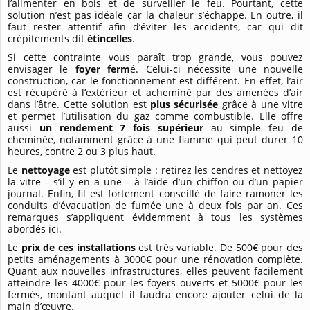
l’alimenter en bois et de surveiller le feu. Pourtant, cette
solution n’est pas idéale car la chaleur s’échappe. En outre, il
faut rester attentif afin d’éviter les accidents, car qui dit
crépitements dit
étincelles
.
Si cette contrainte vous paraît trop grande, vous pouvez
envisager le
foyer ferm
é. Celui-ci nécessite une nouvelle
construction, car le fonctionnement est différent. En effet, l’air
est récupéré à l’extérieur et acheminé par des amenées d’air
dans l’âtre. Cette solution est
plus sécurisée
grâce à une vitre
et permet l’utilisation du gaz comme combustible. Elle offre
aussi
un rendement 7 fois supérieur
au simple feu de
cheminée, notamment grâce à une flamme qui peut durer 10
heures, contre 2 ou 3 plus haut.
Le
nettoyage
est plutôt simple : retirez les cendres et nettoyez
la vitre – s’il y en a une – à l’aide d’un chiffon ou d’un papier
journal. Enfin, fil est fortement conseillé de faire ramoner les
conduits d’évacuation de fumée une à deux fois par an. Ces
remarques s’appliquent évidemment à tous les systèmes
abordés ici.
Le
prix de ces installations
est très variable. De 500€ pour des
petits aménagements à 3000€ pour une rénovation complète.
Quant aux nouvelles infrastructures, elles peuvent facilement
atteindre les 4000€ pour les foyers ouverts et 5000€ pour les
fermés, montant auquel il faudra encore ajouter celui de la
main d’œuvre.