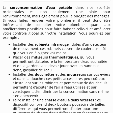
La
surconsommation d’eau potable
dans nos sociétés
occidentales est non seulement une plaie pour
l’environnement, mais également pour le budget des ménages.
Si vous faites rénover votre plomberie, il peut donc être
intéressant de consulter votre plombier quant aux
améliorations possibles pour faire baisser celle-ci et améliorer
votre contrôle global sur votre installation. Vous pourriez par
exemple :
Installer des
robinets infrarouge
: dotés d’un détecteur
de mouvement, ces robinets cessent de couler aussitôt
que vous en éloignez vos mains.
Placer des
mitigeurs thermostatiques
, qui vous
permettront d’atteindre la température d’eau souhaitée
et de la garder, sans devoir jouer avec les vannes et
donc, gaspiller de l’eau.
Installer des
douchettes
et des
mousseurs
sur vos éviers
et dans la douche : ces petits accessoires peu coûteux
s’installent sur les robinets et pommeaux de douche. Ils
permettent d’ajouter de l’air à l’eau utilisée et par
conséquent, d’en diminuer la consommation sans même
s’en apercevoir.
Faire installer une
chasse d’eau à deux vitesses
: ce
dispositif comprend deux boutons poussoirs de tailles
différentes qui vous permettront d’opter pour une
puissance de chasse d’eau différente en fonction de vos