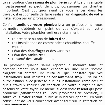
La rénovation d’un
réseau de plomberie
constitue un véritable
investissement et peut, de plus, occasionner un chantier
important. C’est pourquoi avant de vous lancer dans les
travaux, il est conseillé de faire réaliser un
diagnostic de votre
installation
par un professionnel.
Confier l’
audit de votre plomberie
à un professionnel vous
permettra d’obtenir un point de vue d’expert sur votre
installation. Votre plombier vérifiera notamment :
La présence ou non de
fuites d’eau
;
Les installations de commandes : chaudière, chauffe-
eau… ;
L’état des
chauffages
et des vannes ;
L’état des
sanitaires
;
La santé des canalisations.
Un plombier qualifié saura repérer la moindre faille et
potentiellement, vous faire économiser une belle somme
d’argent s’il détecte une
fuite
ou qu’il constate que vos
installations sont vétustes et
consomment trop
. Il saura en
outre estimer avec justesse quelles installations remplacer et
quels travaux réaliser en fonction de votre budget et des
besoins de votre foyer. De même, si c’est votre
réseau
qui pose
problème (canalisations rouillées, problèmes de pression), il
saura vous éviter l’achat inutile d’un nouvel appareil en vous
conseillant de vous concentrer avant tout sur la réfection de
votre
tuyauterie
.