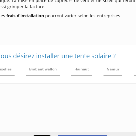
que. La mise en place de capteurs de vent et de soleil qui feront
ussi grimper la facture.
 les
frais d’installation
pourront varier selon les entreprises.
ous désirez installer une tente solaire ?
uxelles
Brabant wallon
Hainaut
Namur