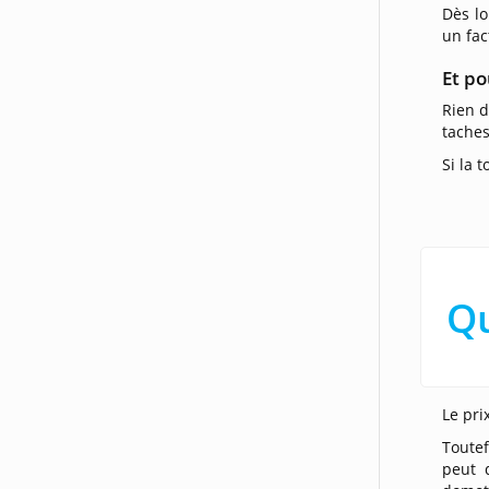
Dès lo
un fac
Et po
Rien d
taches
Si la t
Qu
Le pri
Toute
peut 