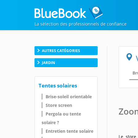
La sélection des professionnels de confiance
AUTRES CATÉGORIES
JARDIN
Br
Tentes solaires
Brise-soleil orientable
Store screen
Zoom
Pergola ou tente
solaire ?
Entretien tente solaire
Le store