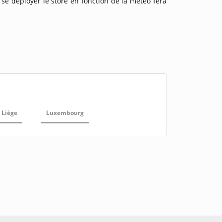
 se déployer le store en fonction de la météo fera
Liège
Luxembourg