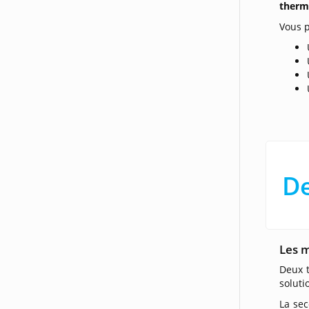
therm
Vous p
De
Les 
Deux t
soluti
La sec