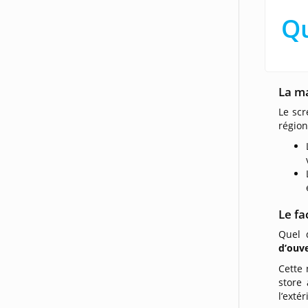
Qu
La m
Le scr
région
Le fa
Quel 
d’ouv
Cette 
store
l’exté