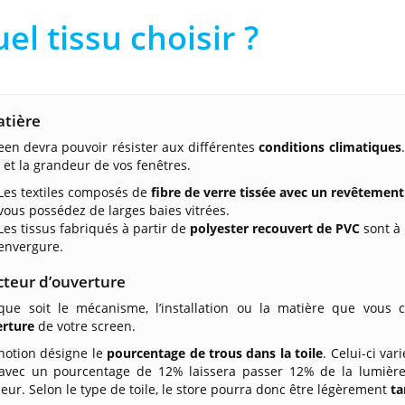
el tissu choisir ?
atière
een devra pouvoir résister aux différentes
conditions climatiques
 et la grandeur de vos fenêtres.
Les textiles composés de
fibre de verre tissée avec un revêtemen
vous possédez de larges baies vitrées.
Les tissus fabriqués à partir de
polyester recouvert de PVC
sont à 
envergure.
cteur d’ouverture
que soit le mécanisme, l’installation ou la matière que vous 
erture
de votre screen.
notion désigne le
pourcentage de trous dans la toile
. Celui-ci va
 avec un pourcentage de 12% laissera passer 12% de la lumière 
rieur. Selon le type de toile, le store pourra donc être légèrement
ta