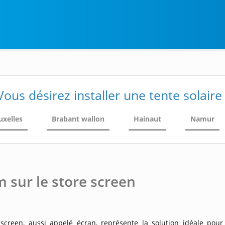
Vous désirez installer une tente solaire
uxelles
Brabant wallon
Hainaut
Namur
 sur le store screen
 screen, aussi appelé écran, représente la solution idéale pour