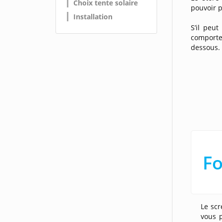
Choix tente solaire
pouvoir p
Installation
S’il peut
comport
dessous.
Fo
Le scr
vous p