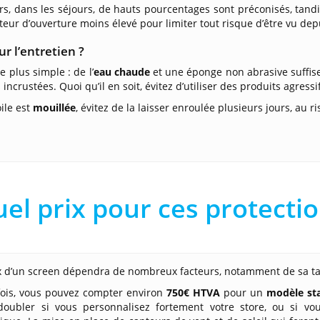
rs, dans les séjours, de hauts pourcentages sont préconisés, tan
teur d’ouverture moins élevé pour limiter tout risque d’être vu depuis
ur l’entretien ?
e plus simple : de l’
eau chaude
et une éponge non abrasive suffis
 incrustées. Quoi qu’il en soit, évitez d’utiliser des produits agres
oile est
mouillée
, évitez de la laisser enroulée plusieurs jours, au 
el prix pour ces protectio
x d’un screen dépendra de nombreux facteurs, notamment de sa tail
fois, vous pouvez compter environ
750€ HTVA
pour un
modèle st
doubler si vous personnalisez fortement votre store, ou si vo