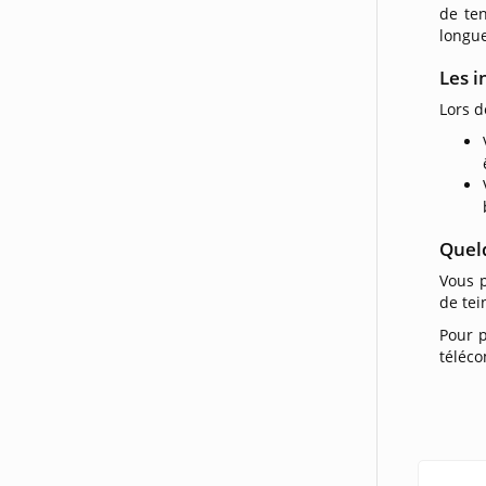
de ten
longue
Les i
Lors d
Quel
Vous 
de tei
Pour p
téléc